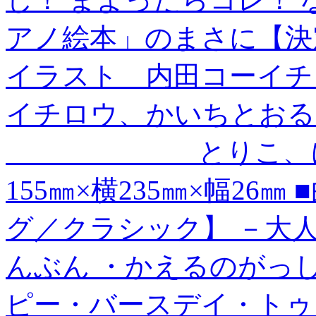
アノ絵本」のまさに【決定
イラスト 内田コーイチ
イチロウ、かいちとおる
とりこ、にしだち
155㎜×横235㎜×幅26
グ／クラシック】 －大人
んぶん ・かえるのがっし
ピー・バースデイ・トゥ