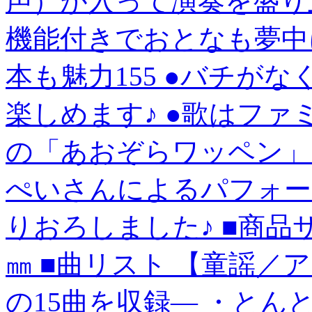
声）が入って演奏を盛り
機能付きでおとなも夢中
本も魅力155 ●バチが
楽しめます♪ ●歌はフ
の「あおぞらワッペン」
ぺいさんによるパフォ
りおろしました♪ ■商品サイ
㎜ ■曲リスト 【童謡／
の15曲を収録― ・とん