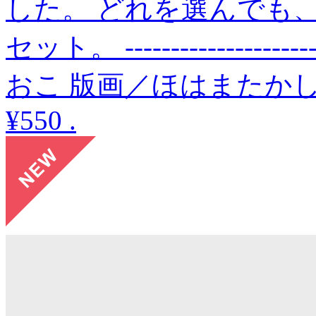
した。 どれを選んでも、
セット。 -------------
おこ 版画／ほはまたか
¥550
.