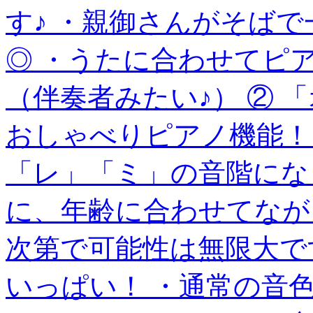
す♪ ・親御さんがそば
◎ ・うたに合わせてピ
（伴奏者みたい♪） ② 
おしゃべりピアノ機能！
「レ」「ミ」の音階にな
に、年齢に合わせてなが
次第で可能性は無限大で
いっぱい！ ・通常の音色