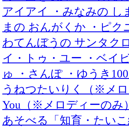
アイアイ ・みなみの し
まの おんがくか ・ピク
わてんぼうの サンタク
イ・トゥ・ユー ・ベイビ
ゅ ・さんぽ ・ゆうき10
うねつたいりく（※メロディー
You（※メロディーのみ
あそべる「知育・たいこ