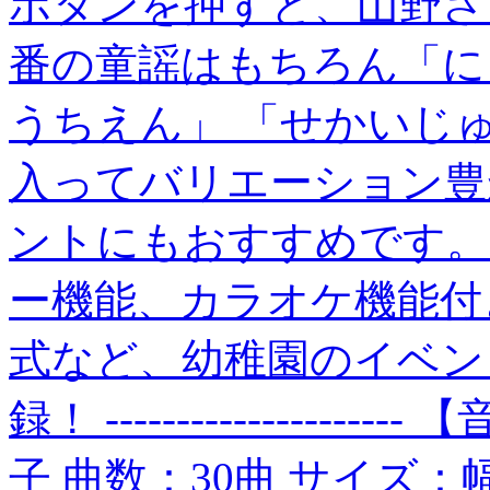
ボタンを押すと、山野さ
番の童謡はもちろん「に
うちえん」 「せかいじ
入ってバリエーション豊
ントにもおすすめです。
ー機能、カラオケ機能付
式など、幼稚園のイベン
録！ ---------------
子 曲数：30曲 サイズ：幅 21