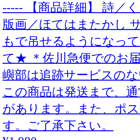
----- 【商品詳細】 詩
版画／ほてはまたかし サイ
もで吊せるようになって
て★ ＊佐川急便でのお
嶼部は追跡サービスのな
この商品は発送まで、通
があります。また、ポス
す。ご了承下さい。