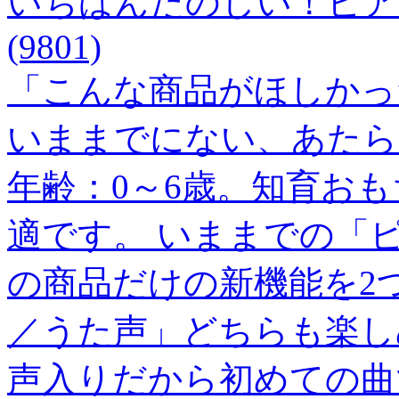
いちばんたのしい！ピア
(9801)
「こんな商品がほしかっ
いままでにない、あたら
年齢：0～6歳。知育お
適です。 いままでの「
の商品だけの新機能を2つ
／うた声」どちらも楽し
声入りだから初めての曲