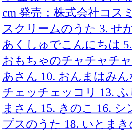
cm 発売：株式会社コスミッ
スクリームのうた 3. せ
あくしゅでこんにちは 5. 
おもちゃのチャチャチャ 8
あさん 10. おんまはみんな
チェッチェッコリ 13. ふ
まさん 15. きのこ 16.
プスのうた 18. いとまき