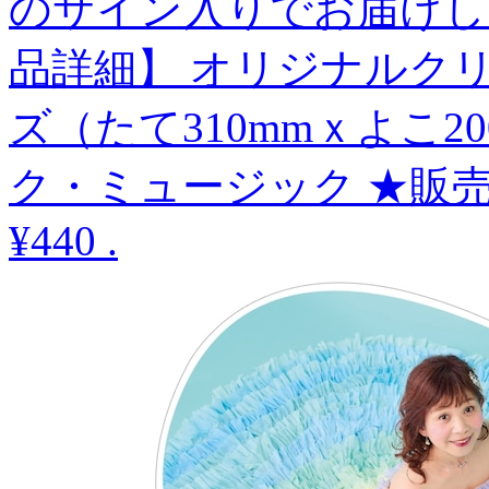
のサイン入りでお届けします。 ---
品詳細】 オリジナルクリ
ズ（たて310mmｘよこ2
ク・ミュージック ★販
¥440
.