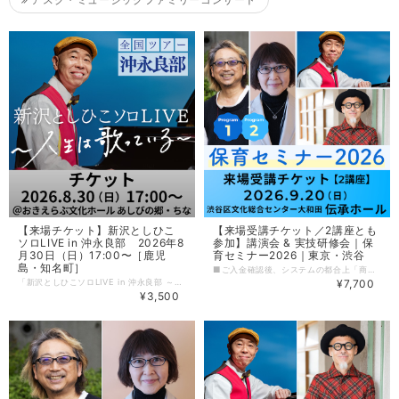
【来場チケット】新沢としひこ
【来場受講チケット／2講座とも
ソロLIVE in 沖永良部 2026年8
参加】講演会 & 実技研修会｜保
月30日（日）17:00〜［鹿児
育セミナー2026｜東京・渋谷
島・知名町］
■ご入金確認後、システムの都合上「商品が発送されました」というメールが届きますが、実際のチケットは９月上旬より順次発送いたします■ 保育セミナー2026「Program１／講演会」と「Program２／実技研修会」の2講座を会場で受講できる【来場受講チケット】です。 保育者はもちろん、子どもとかかわる仕事をしている方、お母さん・お父さん・学生の方など、どなたでも参加できる心も体も豊かになるセミナーです。 -----------------〈イベント詳細〉------------------ 保育セミナー2026 ［日程］9月20日（日） ［会場］渋谷区文化総合センター大和田［6F］伝承ホール 東京都渋谷区桜丘町23-21 ［チケット］ 来場受講チケット（定員＝300名） ★・2講座とも参加 7700円 ・Program１のみ参加 4400円（全席指定） ・Program２のみ参加 4400円（全席指定） オンライン受講チケット（見逃し配信10月31日まで） ・4950円（個人／2講座セットのみ） ・15,400円（園・施設などの団体料金／2講座セットのみ） ［主催］小学館『新 幼児と保育』編集部／アスク・ミュージック ［協賛］小学館アカデミー保育園／園ふぁん with 新 幼児と保育／HoiClue[ほいくる] 【Program１】13:30～15:30（受付13:00～） 大豆生田啓友×おおえだけいこ 対談 マメ先生・おおえださんと保育を語ろう！ 学ぼう！ 『日本が誇る！ ていねいな保育』『日本版保育ドキュメンテーションのすすめ』『子どもが中心の「共主体」の保育へ』の累計発行部数10 万部超のマメ先生とおおえださんが登壇！ いまの保育の気になるところ、これからの保育のキーワードについてとことんお話しします。また7月末発売予定の新刊『保育の学びnoteBOOK』から学びのポイントについて実践例を交えながらリアル解説。会場では、質疑応答＆新刊へのサイン会も行う予定です。ぜひ、ご参加ください。 【Program２】16:30〜18:30（受付16:00～） 新沢としひこ&長谷川義史 大人のためのえほんうたコンサート 絵本を朗読したり、絵本から生まれた歌を歌ったり。「絵本」と「歌」を楽しむ大人のためのコンサートです。新沢としひこのピアノ＆歌に合わせて長谷川義史さんがその場で描く“ライブペインティング” も見ごたえアリ！ 笑ったり、驚いたり、ときに胸がじんわりと温かくなる癒やしの時間をお届けします。どうぞ、お楽しみに！ 【プロフィール】 大豆生田啓友（おおまめうだ ひろとも） 玉川大学教育学部教授。こども家庭庁「こども家庭審議会」委員および「幼児期までのこどもの育ち部会」委員（部会長代理）。文科省「今後の幼児教育の教育課程、指導、評価等の在り方に関する有識者検討会」委員、保育の質の向上、子育て支援などの研究を中心に行う。NH K E テレ『すくすく子育て』をはじめテレビ出演や講演など幅広く活動。著書に『日本が誇る！ ていねいな保育』（共著・小学館）など多数。 おおえだけいこ 主に保育・教育系媒体作成にかかわるライター、イラストレーター、漫画家。小学館『新 幼児と保育』、保育雑誌『エデュカーレ』などで執筆。著書『子どもが中心の「共主体」の保育へ』（小学館）では、第61回日本保育学会保育学文献賞を受賞。ほかに『日本が誇る！ ていねいな保育』（大豆生田先生との共著／小学館）などがある。 新沢としひこ（しんざわ としひこ） シンガーソングライター。学生時代にライブハウスで音楽活動を始め、東京で保育を経験した後、数多くのCDや楽譜集を発表。現在はソロコンサートや保育講習会の講師として活躍するかたわら、CD制作のほか児童文学の執筆や絵本を出版するなどマルチに才能を発揮している。代表作に『世界中のこどもたちが』『にじ』『さよならぼくたちのようちえん』など。 長谷川義史（はせがわ よしふみ） 絵本作家。大阪府生まれ。『おじいちゃんのおじいちゃんのおじいちゃんのおじいちゃん』（BL出版）でデビュー。絵筆を使った大胆なタッチとユーモアあふれる独特のストーリーが持ち味で、これまで数多くの絵本作品を生み出している。『ぼくがラーメンたべてるとき』で小学館児童出版文化賞を受賞するなど、受賞作品も多数。
「新沢としひこソロLIVE in 沖永良部 ～人生は歌っている～」を会場で観覧できる【チケット】です。大人向け公演のため、小学生以下の参加はご遠慮ください。 〈イベント詳細〉 新沢としひこソロLIVE in 沖永良部 ［開催日］2026年 8月 30日（日） ［時間］開演17:00〜（開場16:30〜） ［チケット］￥3,500（当日+500円）＊全席自由＊受付順（チケット番号順）の入場となります。 ［会場］おきえらぶ文化ホール あしびの郷・ちな（鹿児島県大島郡知名町瀬利覚2362） ［主催］えらぶファミリーコンサート実行委員会 ［共催］アスク・ミュージック ■チケットはご入金確認後、順次発送いたします。公演の1週間前になってもお手元に届かない場合は、アスク・ミュージックまでお問い合わせください。 ■ご入金後のキャンセルはお受けできませんのでご注意ください。
¥7,700
¥3,500