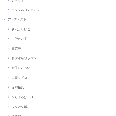
チケット
デジタルコンテンツ
アーティスト
新沢としひこ
山野さと子
森麻美
あおぞらワッペン
金子しんぺい
山田リイコ
赤羽拓真
からふるぽっけ
ひなたなほこ