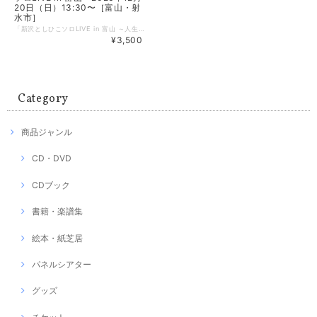
20日（日）13:30〜［富山・射
水市］
「新沢としひこソロLIVE in 富山 ～人生は歌っている～」を会場で観覧できる【チケット】です。大人向け公演のため、小学生以下の参加はご遠慮ください。 〈イベント詳細〉 新沢としひこソロLIVE in 富山 ［開催日］2026年 12月 20日（日） ［時間］開演13:30〜（開場13:00〜） ［チケット］￥3,500（当日+500円）全席自由＊当日、12:00より入場整理券を配布いたします。 ［会場］射水市大島絵本館（富山県射水市鳥取50） ［主催］ずわいべに子事務局 ［共催］アスク・ミュージック ■チケットはご入金確認後、順次発送いたします。公演の1週間前になってもお手元に届かない場合は、アスク・ミュージックまでお問い合わせください。 ■ご入金後のキャンセルはお受けできませんのでご注意ください。
¥3,500
Category
商品ジャンル
CD・DVD
CDブック
書籍・楽譜集
絵本・紙芝居
パネルシアター
グッズ