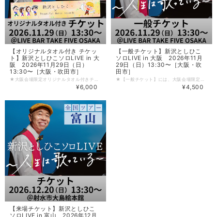
【オリジナルタオル付き チケッ
【一般チケット】新沢としひこ
ト】新沢としひこソロLIVE in 大
ソロLIVE in 大阪 2026年11月
阪 2026年11月29日（日）
29日（日）13:30〜［大阪・吹
13:30〜［大阪・吹田市］
田市］
★大阪会場限定オリジナルタオル付きチケットです★ 「新沢としひこソロLIVE in 大阪 ～人生は歌っている～」を会場で観覧できる【オリジナルタオル付き チケット】です。大人向け公演のため、小学生以下の参加はご遠慮ください。 〈イベント詳細〉 新沢としひこソロLIVE in 大阪 ［開催日］2026年 11月 29日（日） ［時間］ 13:30～ BMRミニLIVE（オープニングアーティスト） 14:30～ 新沢としひこソロLIVE ＊12:30～ 開場 ［チケット］オリジナルタオル付き ￥6,000 ＊全席自由 ＊受付順（チケット番号順）の入場となります。 ＊オリジナルタオルは、事前送付ではなく、会場でお渡しします。 ［会場］LIVE BAR TAKE FIVE OSAKA（大阪府吹田市内本町2-2-5 旭トゥーレB1F） ［主催］BMR ［共催］アスク・ミュージック ■チケットはご入金確認後、順次発送いたします。公演の1週間前になってもお手元に届かない場合は、アスク・ミュージックまでお問い合わせください。 ■ご入金後のキャンセルはお受けできませんのでご注意ください。
★【一般チケット】には、大阪会場限定のオリジナルタオルは付いていません★ 「新沢としひこソロLIVE in 大阪 ～人生は歌っている～」を会場で観覧できる【一般チケット】です。大人向け公演のため、小学生以下の参加はご遠慮ください。 〈イベント詳細〉 新沢としひこソロLIVE in 大阪 ［開催日］2026年 11月 29日（日） ［時間］ 13:30～ BMRミニLIVE（オープニングアーティスト） 14:30～ 新沢としひこソロLIVE ＊12:30～ 開場 ［チケット］￥4,500 ＊全席自由 ＊受付順（チケット番号順）の入場となります。 ［会場］LIVE BAR TAKE FIVE OSAKA（大阪府吹田市内本町2-2-5 旭トゥーレB1F） ［主催］BMR ［共催］アスク・ミュージック ■チケットはご入金確認後、順次発送いたします。公演の1週間前になってもお手元に届かない場合は、アスク・ミュージックまでお問い合わせください。 ■ご入金後のキャンセルはお受けできませんのでご注意ください。
¥6,000
¥4,500
【来場チケット】新沢としひこ
ソロLIVE in 富山 2026年12月