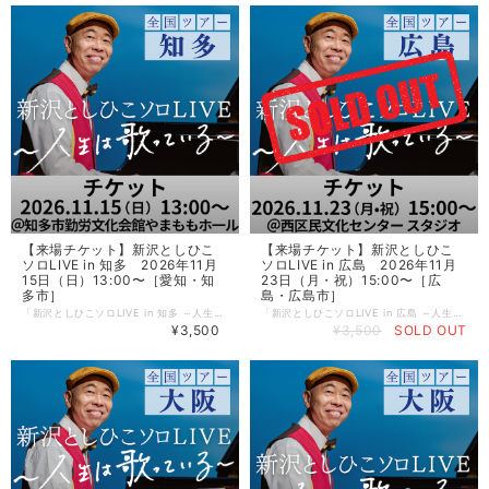
【来場チケット】新沢としひこ
【来場チケット】新沢としひこ
ソロLIVE in 知多 2026年11月
ソロLIVE in 広島 2026年11月
15日（日）13:00〜［愛知・知
23日（月・祝）15:00〜［広
多市］
島・広島市］
「新沢としひこソロLIVE in 知多 ～人生は歌っている～」を会場で観覧できる【チケット】です。大人向け公演のため、小学生以下の参加はご遠慮ください。 〈イベント詳細〉 新沢としひこソロLIVE in 知多 ［開催日］2026年 11月 15日（日） ［時間］開演13:00〜（開場12:30〜） ［チケット］￥3,500（当日+500円）＊全席自由（12時から入場整理券を配布します） ［会場］知多市勤労文化会館やまももホール（愛知県知多市緑町5-1） ［主催］ねこandきんぎょ ［共催］アスク・ミュージック ■チケットはご入金確認後、順次発送いたします。公演の1週間前になってもお手元に届かない場合は、アスク・ミュージックまでお問い合わせください。 ■ご入金後のキャンセルはお受けできませんのでご注意ください。
「新沢としひこソロLIVE in 広島 ～人生は歌っている～」を会場で観覧できる【チケット】です。大人向け公演のため、小学生以下の参加はご遠慮ください。 〈イベント詳細〉 新沢としひこソロLIVE in 広島 ［開催日］2026年 11月 23日（月・祝） ［時間］開演15:00〜（開場14:30〜） ［チケット］￥3,500（当日+500円）＊全席自由＊受付順（チケット番号順）の入場となります。 ［会場］コジマホールディングス 西区民文化センタースタジオ（広島県広島市西区横川新町6-1） ［主催］チーム広島 ［共催］アスク・ミュージック ■チケットはご入金確認後、順次発送いたします。公演の1週間前になってもお手元に届かない場合は、アスク・ミュージックまでお問い合わせください。 ■ご入金後のキャンセルはお受けできませんのでご注意ください。
¥3,500
¥3,500
SOLD OUT