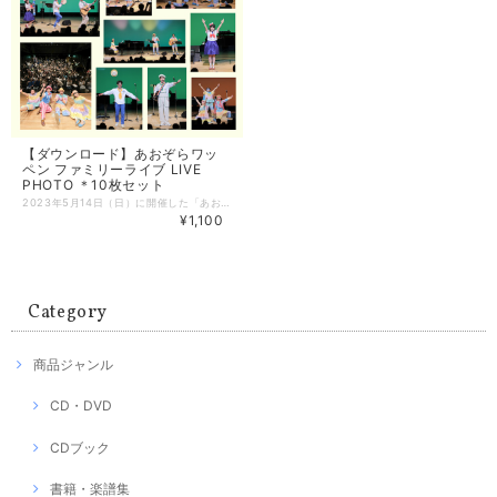
【ダウンロード】あおぞらワッ
ペン ファミリーライブ LIVE
PHOTO ＊10枚セット
2023年5月14日（日）に開催した「あおぞらワッペン ファミリーライブ」のLIVE PHOTO 10枚セットです。 本商品は、デジタルデータのダウンロード販売になります。印刷などに関してはご自身で行って頂く必要がありますので、ご購入の際にはご注意ください。 --------------------- 【ダウンロード】 画像サイズ：1780 × 1270 ピクセル 画像形式：png ＊10枚セットのzipファイルでダウンロードされます。 --------------------- あおぞらワッペン ファミリーライブ 2023年5月14日（日） 渋谷区文化総合センター大和田 伝承ホールにて開催 【注意事項】ご購入前にご確認ください ＊携帯端末ではファイルをダウンロードすることができません。パソコンでご利用ください。 ＊購入完了メールにダウンロードURLが記載されます。URLにアクセスし、購入時のメールアドレスをご入力いただくことでダウンロードが可能となります。購入から3日間・3回までダウンロードすることが可能です。 ＊クレジットカード決済のみ利用が可能です。コンビニ・銀行振込・後払い決済はご利用いただけません。
¥1,100
Category
商品ジャンル
CD・DVD
CDブック
書籍・楽譜集