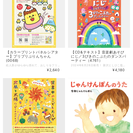
【カラープリントパネルシアタ
【CD&テキスト】音楽劇あそび
ー】プリプリぷりんちゃん
にじ／3びきのこぶたのダンスパ
(0068)
ーティー（4761）
絵人形がゆらゆら揺れて、おしりをフリフリする仕掛けが楽しいパネルシアターです。不織布はカラー印刷済みですので、簡単に絵人形を作ることができます。 動画で演じ方＆振り付けをチェック！ 「プリプリぷりんちゃん」は、低年齢の子どもたち向けのダンスとしても人気の歌です。パネルシアターの演じ方やダンスの振り付けを動画で確認して、歌に合わせて楽しく遊んでみましょう！ 特典付き♪ 表紙の裏には、「ぬりえ」として使える「ぷりんちゃん」の絵を印刷してあります。好きなサイズにコピーして、自由にお楽しみください。 --------------------- 【商品詳細】 A4判カラー印刷済み不織布：9枚 チャック付き袋入り 発売：アスク・ミュージック ＊CD・楽譜はついていません。 【作品詳細】 監修・構成／松家まきこ イラスト／鈴木えりん 【楽曲詳細】 作詞／山田リイコ 作曲／山野さと子 ©︎2024 by ASK MUSIC Co., Ltd.
2024年8月28日発売！ 新沢としひこ監修の音楽劇あそび2作品を収録！ 新沢としひこ作詞・中川ひろたか作曲の名曲が散りばめられた音楽劇あそび「にじ」と、昔話「3びきのこぶた」をモチーフにした劇あそび「3びきのこぶたのダンスパーティー」を収録。 2作品とも年少〜年長が対象です。 --------------------- 【CD&テキスト】 テキスト＝脚本・振付・指導のポイント・衣装のアイデア・ピアノ伴奏譜を掲載しています。 ・サイズ：B5版（182mm×257mm） ・ページ数：80ページ CD＝全曲の完成編とカラオケを収録しています。 ・曲数：30曲（カラオケ14曲を含む） 発売：日本コロムビア --------------------- ■にじ(年少〜年長向け) 時間：約10分 「テルテルボーイズ」「だから雨ふり」「あめふりシンフォニー」「にじ」が挿入歌になっている発表会にぴったりの音楽劇あそびです。 ＜収録曲＞ 1 タイトルコール 2・10 はれたらいいね ☆ 3・11 テルテルボーイズ ★ 4・12 あめをまっている ☆ 5・13 だから雨ふり ★ 6・14 あめの日いいね ☆ 7・15 あめふりシンフォニー ★ 8・16 でもねやっぱり ☆ 9・17 にじ ★ ＊10〜17はオリジナルカラオケです。 原案：新沢としひこ 脚本：川崎やすひこ 演出・振付：森麻美 ☆作詞：川崎やすひこ 作曲：山野さと子 ★作詞：新沢としひこ 作曲：中川ひろたか 編曲：森悠也 ピアノ編曲：山野さと子 出演：新沢としひこ、山野さと子、からふるぽっけ ■3びきのこぶたのダンスパーティー(年少〜年長向け) 時間：約12分 ダンスが大好きな3びきのこぶたと、ダンスが大嫌いなおおかみが登場する昔話「3びきのこぶた」をモチーフにした劇あそびです。 ＜収録曲＞ 18 タイトルコール 19・25 イエイ！ ダンスパーティー！ 20・26 おおかみだ よ よ よ 21・27 できたできた イエイ！ イエイ！ 22・28 フーフー ぶーぶー とんでいけ！ 23・29 あっちち！ あっちっち！ 24・30 イエイ！ ダンスパーティー！〜エンディング ＊25〜30はオリジナルカラオケです。 脚本・演出・振付：金子しんぺい 作詞：金子しんぺい 作曲：新沢としひこ 編曲：タカバタケ俊 ピアノ編曲：山野さと子 出演：あおぞらワッペン(金子しんぺい、千葉純平、山田リイコ)、石野竜三 ●CD：全曲の［完成編］と［カラオケ］を収録しています。 ●テキスト：脚本・振付・指導のポイント・衣装のアイデア・ピアノ伴奏譜を掲載しています。
¥2,640
¥4,180