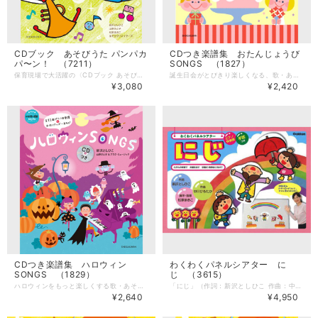
CDブック あそびうた パンパカ
CDつき楽譜集 おたんじょうび
パ〜ン！ （7211）
SONGS （1827）
保育現場で大活躍の〈CDブック あそびうた〉シリーズの第4弾です。 乳児さんから楽しめる「ちょこっと遊び」、日常の保育で大活躍の「ふれあい遊び」や「リズム遊び」、運動会や発表会にぴったりのダンスや体操、「タオル遊び」など盛りだくさん！ CDには「うたうときもちがよくなーる」と「しあわせキャッチ」のカラオケも収録しています。 --------------------- 【商品詳細】 著者：新沢としひこ・山野さと子・森 麻美・ あおぞらワッペン（金子しんぺい・千葉純平・山田リイコ）・松家まきこ 監修：新沢としひこ ピアノ編曲：山野さと子・山田リイコ 曲数：22曲（20曲+カラオケ2曲） サイズ：AB判（210mm × 257mm） ページ数：80ページ 出版社：全音楽譜出版社 ■収録曲 1.ひびけ！ファンファーレ 2.おふとんをかけましょう 3.あめがザーザー 4.うさぎちゃんときつねちゃん 5.だいじなからだちゃん 6.フラメンコぴったんこ 7.スキップスキップハイキング 8.おさんぽチャチャチャ 9.タンバリンさん 10.うたときもちがよくなーる 11.ちょっとうごかして 12.クラゲクラクラ 13.ぜんぶできたらいってきます 14.プリプリぷりんちゃん 15.ランランいっしゅうかん 16.サンタさんのシェイプアップ 17.カッパはおさらがだいじです 18.かぜをおこせ！ 19.パオパオおんど 20.しあわせキャッチ 21.うたうときもちがよくなーる（カラオケ） 22.しあわせキャッチ（カラオケ）
誕生日会がとびきり楽しくなる、歌・あそび・ダンス・パネルシアターなど全10曲を紹介するCDつき楽譜集。 お誕生日会が盛り上がることまちがいなしの、歌にあそびにパネルシアターがいろいろ。 手話のついたバースデーソングもあります。 園の誕生日会だけでなく、ご家庭でのお子さんの誕生日会にもおすすめです。 巻末には新沢としひこによる歌の解説と、パネルシアターの型紙も付いています。 --------------------- 【商品詳細】 著者：新沢としひこ・山野さと子・森 麻美・松家まきこ 監修：新沢としひこ ピアノ編曲：山野さと子・山田リイコ 曲数：10曲 サイズ：AB版（210mm × 257mm） ページ数：50ページ 出版社：小学館 ■収録曲 1.毎日がたんじょうび 2.きょうはたんじょうび 3.バースディタッチ 4.おたんじょうび おめでとう（手話ソング） 5.はじめてのプレゼント 6.とくべつないちにち 7.地球のたんじょうび 8.ハッピーハッピーバースデーソング 9.きみのハッピーバースデー 10.ハッピーがうまれたひ
¥3,080
¥2,420
CDつき楽譜集 ハロウィン
わくわくパネルシアター に
SONGS （1829）
じ （3615）
ハロウィンをもっと楽しくする歌・あそび・ダンス・パネルシアターなど全11曲を紹介するCDつき楽譜集。 CDには、名曲「誰かが星をみていた」も収録しています。 楽譜集には、全曲のピアノ伴奏譜のほか、曲に合わせて楽しめる手作りグッズ、パネルシアターの演じ方と型紙、手軽にできるふれあい遊び、ダンスの振り付けなども紹介しています。 --------------------- 【商品詳細】 著者：新沢としひこ・山野さと子・森 麻美・ あおぞらワッペン（金子しんぺい・千葉純平・山田リイコ）・松家まきこ 監修：新沢としひこ ピアノ編曲：山野さと子・山田リイコ 曲数：11曲 サイズ：AB版（210mm × 257mm） ページ数：64ページ 出版社：小学館 ■収録曲 1.ゆらりんオバケ 2.ミセスランタンのおみせ 3.Dark Dark House（ダークダークハウス） 4.ハロハロウィンウィンはじまるよ 5.いっぽんすじのオバケ 6.ジャンケンポンでうらめしや 7.ベビベビハロウィン 8.モンスターアイドル 9.ハッピーハッピーハロウィン 10.今夜はハロウィンナイト 11.誰かが星をみていた
「にじ」（作詞：新沢としひこ 作曲：中川ひろたか）がパネルシアターになりました。歌のやさしい世界観を、パネルシアターで再現しています。 「演じ方BOOK」に掲載のピアノ伴奏譜は、山田リイコが担当しました。 日常保育で楽しめるのはもちろん、卒園式・発表会などの導入としてもぴったりです。 カラー印刷済みPペーパーですので、すぐに演じることができます。 --------------------- 【商品詳細】 脚本・指導：松家まきこ セット内容：印刷済みPペーパー8枚、演じ方BOOK（16ページ） 発売：学研教育みらい
¥2,640
¥4,950