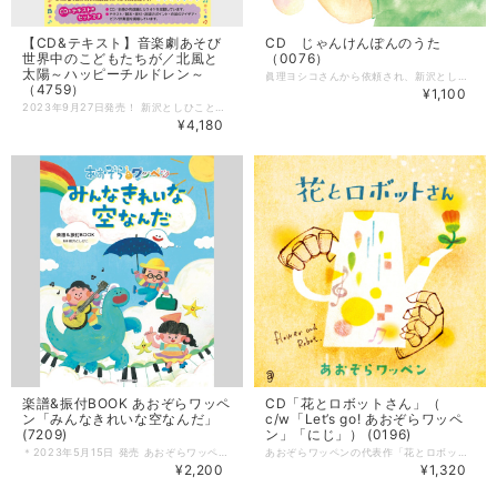
【CD&テキスト】音楽劇あそび
CD じゃんけんぽんのうた
世界中のこどもたちが／北風と
（0076）
太陽～ハッピーチルドレン～
眞理ヨシコさんから依頼され、新沢としひこが作詞・作曲した「じゃんけんぽんのうた」が、CDになりました！ 「令和じゃんけんぽんのテーマソング」として、新沢としひこ（友情出演）が一緒にうたったアレンジバージョンと、「令和じゃんけんぽん」のみなさんがうたうピアノバージョンが収録されています。 ピアノバージョンの編曲は、山田リイコが担当しました。 楽譜も発売中！ 「合唱ピース じゃんけんぽんのうた ～令和じゃんけんぽん テーマソング～ 」 https://askmusic.official.ec/items/89260451 --------------------- 【CD】 うた：令和じゃんけんぽん & 新沢としひこ 曲数：全4曲（カラオケ2曲含む） 発売：アスク・ミュージック ■収録曲 〈うた〉 １ じゃんけんぽんのうた 作詞・作曲／新沢としひこ 編曲／アベタカヒロ うた／令和じゃんけんぽん&新沢としひこ ２ じゃんけんぽんのうた 〜ピアノバージョン 作詞・作曲／新沢としひこ 編曲／山田リイコ うた／令和じゃんけんぽん ピアノ／篠崎仁美 〈カラオケ〉 ３ じゃんけんぽんのうた ４ じゃんけんぽんのうた 〜ピアノバージョン
（4759）
¥1,100
2023年9月27日発売！ 新沢としひこと中川ひろたかの名曲が音楽劇になりました！ 音楽劇あそび「世界中のこどもたちが」「北風と太陽～ハッピーチルドレン～」は、新沢としひこ作詞・中川ひろたか作曲による子どもにも大人にも愛される名曲たちが散りばめられた発表会にぴったりの2作品です。 低年齢児向け「世界中のこどもたちが」 ハワイアン・タンゴ・サンバ・ワルツと、世界中の様々な音楽でアレンジされた「世界中のこどもたちが」を、いろいろなコスチュームで踊る作品です。 幼児向け「北風と太陽～ハッピーチルドレン～」 「ハッピーチルドレン」「おひさまになりたい」「風はともだち」が挿入歌になっているイソップ物語「北風と太陽」の音楽劇です。 --------------------- 【CD&テキスト】 テキスト＝脚本・振付・指導のポイント・衣装のアイデア・ピアノ伴奏譜を掲載しています。 ・サイズ：B5版（182mm×257mm） ・ページ数：80ページ CD＝全曲の完成編とカラオケを収録しています。 ・曲数：28曲（カラオケ12曲を含む） 発売：日本コロムビア --------------------- CD＝全曲の［完成編］と［カラオケ］を収録しています。 「世界中のこどもたちが」収録曲 M1 世界中のこどもたちが 〜ハワイアンバージョン M2 世界中のこどもたちが 〜タンゴバージョン M3 世界中のこどもたちが 〜サンバージョン M4 世界中のこどもたちが 〜ワルツバージョン M5 世界中のこどもたちが 〜マーチバージョン 脚本・作詞／新沢としひこ 作曲／中川ひろたか 編曲／亀山耕一郎 ナレーション／山野さと子 うた・セリフ／山野さと子・こんやしょうたろう〈アルケミスト〉・からふるぽっけ（なおちゃん ちーちゃん）・吉木りさ・新沢としひこ 「北風と太陽〜ハッピーチルドレン〜」収録曲 M1 北風と太陽のうた ☆ M2 旅人のうた ☆ M3 力くらべのうた〜北風編 ☆ M4 風はともだち ★ M5 力くらべのうた〜太陽編 ☆ M6 おひさまになりたい ★ M7 ハッピーチルドレン ★ 脚本／川崎やすひこ 演出・振付／金子しんぺい ★作詞／新沢としひこ 作曲／中川ひろたか ☆作詞／川崎やすひこ 作曲／山田リイコ 編曲／タカバタケ俊 うた・セリフ／あおぞらワッペン（金子しんぺい 千葉純平 山田リイコ）
¥4,180
楽譜&振付BOOK あおぞらワッペ
CD「花とロボットさん」（
ン「みんなきれいな空なんだ」
c/w「Let’s go! あおぞらワッペ
(7209)
ン」「にじ」） (0196)
＊2023年5月15日 発売 あおぞらワッペンのこれまで発表してきた作品を集めた初めての楽譜&振付集です。 2枚のCD「花とロボットさん」「みんなきれいな空なんだ」に収録されている楽曲に加えて、あおぞらワッペンのライブには欠かせない「はじまるよはじまるよ」、あそびうた作家 鈴木翼さんと一緒に作ったあそび歌「おばけがでたらおしまい」も掲載されています。 --------------------- 【楽譜集】 監修：新沢としひこ 著者：あおぞらワッペン ピアノアレンジ：籠島裕昌・山田リイコ 曲数：13曲 サイズ：菊倍版 ページ数：80ページ 発売：全音楽譜出版社 ■掲載曲一覧 1 Let’s go! あおぞらワッペン（☆） 2 花とロボットさん 3 にじ（☆） 4 きみのエール 5 ウインク★ズッキューン（☆） 6 恐竜GET！ 〜ダンスバージョン〜（☆） 7 なで なで なーで 8 いぬのパウロ 9 みんなきれいな空なんだ 10 ちいさな笑顔（☆） 11 世界中のこどもたちが（☆） 12 はじまるよはじまるよ 13 おばけがでたらおしまい（☆） ☆印は振付・手話・遊びを掲載しています。 ＊CD「花とロボットさん」「みんなきれいな空なんだ」も発売中！
あおぞらワッペンの代表作「花とロボットさん」、オリジナル曲「Let’s go! あおぞらワッペン」、名曲「にじ」を収録したCD。 「花とロボットさん」は、パントマイムと歌がコラボした新しい作品です。水やり『ロボットさん』と一輪の『花』の切ない物語を、ぜひ映像でもご覧ください。 --------------------- 【CD】 歌：あおぞらワッペン 発売：アスク・ミュージック 曲数：6曲（3曲＋カラオケ3曲） ■収録曲 1.Let‘s go! あおぞらワッペン 作詞／川崎やすひこ 作曲／千葉純平 2.花とロボットさん 作詞／金子しんぺい、作曲／山田リイコ 3.にじ 作詞／新沢としひこ 作曲／中川ひろたか 4.Let‘s go!あおぞらワッペン（カラオケ） 5.花とロボットさん（カラオケ） 6.にじ（カラオケ）
¥2,200
¥1,320