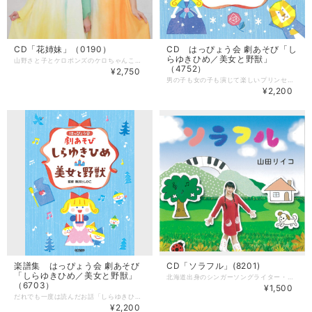
CD「花姉妹」（0190）
CD はっぴょう会 劇あそび「し
らゆきひめ／美女と野獣」
山野さと子とケロポンズのケロちゃんこと増田裕子が「花唄ライブ」のメンバーでCDを作りました。 心の中に花がぱっと咲くような、思わず笑顔になってしまう歌たちです。 朝聴けば一日元気に過ごせるおすすめ品。 --------------------- 【CD】 歌 ：山野さと子・増田裕子 with TRIO the HANA★UTA 演奏：籠島裕昌(Pf&Key) 南條由起(Vn) 鈴木豪志(Perc) ゲストミュージシャン 高木 伸治(Bass) 曲数：7曲 発売：アスク・ミュージック ■収録曲 1.花のうた(words:新沢としひこ music:中川ひろたか) 2.花姉妹(words:新沢としひこ music:籠島裕昌) 3.花の妖精チルリルラ(words:増田裕子 music:平田明子) 4.ヒメリンゴ(words:川崎やすひこ music:増田裕子) 5.咲きます(words:新沢としひこ music:浅見昂生) 6.花唄気分(words:新沢としひこ music:中川ひろたか) 7.Flower(words & music:山田リイコ)
（4752）
¥2,750
男の子も女の子も演じて楽しいプリンセスストーリー！ だれでも一度は読んだお話「しらゆきひめ」と、美しい愛の物語「美女と野獣」が、新沢としひこの監修によって、取り組みやすい劇あそびになりました。 ＊楽譜集「はっぴょう会 劇あそび しらゆきひめ／美女と野獣」も発売中！ --------------------- 【CD】 監修：新沢としひこ 収録作品：「しらゆきひめ」（年中・年長向き）作品タイム/11分42秒 「美女と野獣」（年長・小学校低学年向き）作品タイム/12分11秒 発売：ドレミ楽譜出版社 ★登場人物のキャラクターらしい歌でお客さんを魅了します！ 「しらゆきひめ」（年中・年長向き）作品タイム/11分42秒 脚本・作詞・作曲：新沢としひこ 振付・中右貴久 しらゆきひめ：須藤祐実 おきさきさま：金月真美 かがみ：田中真弓 おうじさま：中右貴久 こびと：山田リイコ、森麻美、金子しんぺい、千葉純平、en 1 しらゆきひめのテーマ〈オープニング〉 2 まほうのかがみ 3 もりのうた 4 まほうのかがみ2 5 たいへんだ！1 6 りんごのうた 7 たいへんだ！2 8 きせきのうた 9 しらゆきひめのテーマ〈エンディング〉 ★エレガント&ゴージャズな音楽が魅力の見応えある演目！ 「美女と野獣」（年長・小学校低学年向き）作品タイム/12分11秒 脚本・作詞：川崎やすひこ 作曲：新沢としひこ 振付：菊岡 彩 美女（ベル）：山野さと子 野獣（王子）：松野太紀 お父さま：新沢としひこ バラの妖精：小松里歌 1 オープニング〜物語のはじまり 2 野獣の歌 3 道に迷ったお父さん 4 お父さま泣かないで 5 まるでベルはお姫様 6 好きなものあつめたら… 7 2人の舞踏会 8 おかえりだいすきなベル 9 野獣とベルの歌 10 エンディング〜星空の下で
¥2,200
楽譜集 はっぴょう会 劇あそび
CD「ソラフル」(8201)
「しらゆきひめ／美女と野獣」
北海道出身のシンガーソングライター・山田リイコのオリジナル作品CD。 ライブ活動のほか、NHK教育テレビ「つくってあそぼ」のわくわくさん役でおなじみ久保田雅人氏の工作ショーでは、アシスタントとして各地の幼稚園などに登場する一面をもつ。 山野さと子、新沢としひことのステージや、 金子しんぺいとのユニット「あおぞらワッペン」としても活躍中。 おとなも、こどもも、マザーも。 食べ物のうた、ママのうた、楽しく心あたたまる楽曲たちを歌う山田リイコのファーストアルバム。 --------------------- 【CD】 歌：山田リイコ 曲数：7曲 ■収録曲 1.SUPER GIRL 2.ねぇママ 3.じゃがいものうた 4.タマゴ 5.ドン・パンダ 6.満月 7.ライオン
（6703）
¥1,500
だれでも一度は読んだお話「しらゆきひめ」と、美しい愛の物語「美女と野獣」が、新沢としひこの監修によって、取り組みやすい劇あそびになりました。 日本コロムビアから発売のCDと連動し、弾きやすいピアノ伴奏楽譜として1冊にまとめました。 どちらも素敵なお姫さまと、凛々しい王子さまが活躍する、シンプルで可愛い演出です。 「しらゆきひめ」と「美女と野獣」の2作品のピアノ伴奏三段譜と、振付を掲載しています。 ＊CD「はっぴょう会 劇あそび しらゆきひめ／美女と野獣」も発売中！ --------------------- 【楽譜集】 監修：新沢としひこ ページ数：72ページ 発売：ドレミ楽譜出版社 「しらゆきひめ」（年中・年長向き） 脚本・作詞・作曲：新沢としひこ 振付・中右貴久 ピアノ伴奏編曲・山田リイコ 1 しらゆきひめのテーマ〈オープニング〉 2 まほうのかがみ 3 もりのうた 4 まほうのかがみ2 5 たいへんだ！1 6 りんごのうた 7 たいへんだ！2 8 きせきのうた 9 しらゆきひめのテーマ〈エンディング〉 「美女と野獣」（年長・小学校低学年向き） 脚本・作詞：川崎やすひこ 作曲：新沢としひこ 振付：菊岡 彩 ピアノ伴奏編曲：山野さと子 1 オープニング〜物語のはじまり 2 野獣の歌 3 道に迷ったお父さん 4 お父さま泣かないで 5 まるでベルはお姫様 6 好きなものあつめたら… 7 2人の舞踏会 8 おかえりだいすきなベル 9 野獣とベルの歌 10 エンディング〜星空の下で
¥2,200