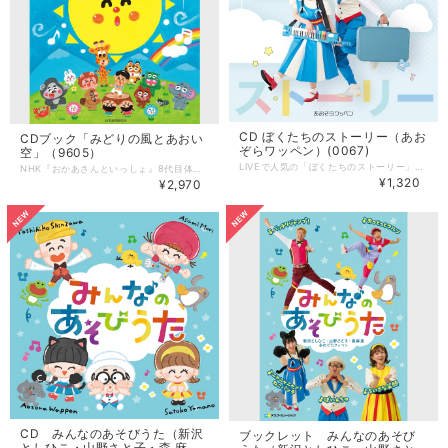
CD ぼくたちのストーリー（あお
CDブック「みどりの風とあおい
ぞらワッペン）(0067)
空」（9605）
LIVEで人気の「ぼくたちのストーリー」、オリジナル曲「ゆめみるちから」、卒園ソング「たいせつなたからもの」を収録したあおぞらワッペンのミニアルバム。 --------------------- CD「ぼくたちのストーリー」 うた：あおぞらワッペン（金子しんぺい・山田リイコ） 赤羽拓真 曲数：6曲（3曲＋カラオケ3曲） 発売：アスク・ミュージック 発売日：2026年1月25日発売 ■収録曲 １ ぼくたちのストーリー 〜ニューバージョン 作詞／川崎やすひこ 作曲／山田リイコ 編曲／籠島裕昌 うた／あおぞらワッペン 赤羽拓真 コーラス／新沢としひこ 山野さと子 森 麻美 ２ ゆめみるちから 作詞／川崎やすひこ 作曲／山田リイコ 編曲／籠島裕昌 うた／あおぞらワッペン 赤羽拓真 ３ たいせつなたからもの 作詞・作曲／新沢としひこ 編曲／籠島裕昌 うた／あおぞらワッペン 赤羽拓真 ＊各曲のカラオケ音源（メロディ入り）も収録しています。 ▼ 配信での視聴はこちら https://linkco.re/54yHTaAd
NHK『おかあさんといっしょ』8代目体操のお兄さんとして活躍した“セトちゃん” こと、瀬戸口清文先生の作品を集めたCDブックです。 代表曲「みどりの風とあおい空」をはじめ、卒園・卒業にもぴったりの「そしておめでとう」、“体操のお兄さん” セトちゃんの原点とも言える「ぞうさんのあくび」など、全9曲の振り付け・ピアノ伴奏譜・音源を収録したCDブックです。 アスク・ミュージックのアーティストやスタッフが、テキスト・音源制作に全面的に協力させていただきました。 セトちゃんCDブック「みどりの風とあおい空」 --------------------- ■商品詳細 編・発行：日本遊育研究所 監修：藤原明美 サイズ：AB判（210mm × 257mm） ページ数：68ページ 曲数：9曲 ＊CDつき ■CD収録曲 1 みどりの風とあおい空 2:27 作詞・作曲／瀬戸口清文 編曲／籠島裕昌 うた／あおぞらワッペン（金子しんぺい・山田リイコ） ２ ぞうさんのあくび 2:55 作詞／遠藤幸三 作曲・編曲／乾 裕樹 うた／ブレッスンフォー・東京放送児童合唱団 指導／瀬戸口清文 ３ あいうえおともだち 2:54 作詞／藤原明美 補作詞／瀬戸口清文 作曲／竹田えり 編曲／籠島裕昌 うた／新沢としひこ・山野さと子 コーラス／さくらキッズ（市村彩琶・上野琴葉・佐田望・佐田奈優・佐田光・渋谷弘太・清水陽夏乃・鈴木いろは・鈴木まつり・田村篤詩・永山瑠唯・萩原咲希） ４ なかよしこっつんこ 1:59 作詞・作曲／瀬戸口清文 編曲／赤羽拓真 うた／瀬戸口あゆみ・瀬戸口結新・金子結芽 ５ ともだちいっぱい（手あそびバージョン） 4:07 作詞・作曲／瀬戸口清文 編曲／淡海悟郎 うた／瀬戸口清文・名児那ゆり・セトちゃんず・セトちゃんJr.ず ６ びっくりBINGO！ 3:34 作詞／瀬戸口清文 作曲・編曲／池 毅 うた／影山ヒロノブ ７ ヌチドゥタカラ ～命に勝るものはない～ 3:52 作詞／瀬戸口清文 作曲／新沢としひこ 編曲／亀山耕一郎 うた／山野さと子・新沢としひこ・瀬戸口清文 コーラス／ことのみ児童合唱団 ８ そしておめでとう 4:09 作詞・作曲／瀬戸口清文 編曲／山田リイコ うた／山野さと子 コーラス／山田リイコ ９ ま・た・ね SEE YOU AGAIN 2:56 作詞／瀬戸口清文・工藤 崇 作曲／工藤 崇 編曲／赤羽拓真 うた／金子しんぺい コーラス／藤原明美・山田リイコ・なおちゃん・さくらキッズ（市村彩琶・上野琴葉・佐田望・佐田奈優・佐田光・渋谷弘太・清水陽夏乃・鈴木いろは・鈴木まつり・田村篤詩・永山瑠唯・萩原咲希） ＊１・３・４・８・９は、この作品集のために新たにレコーディングしたオリジナル音源です。
¥1,320
¥2,970
CD みんなのあそびうた（新沢
ブックレット みんなのあそび
としひこ・山野さと子・森 麻