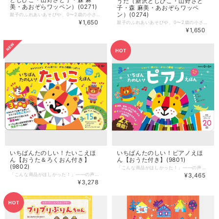
うた（新沢としひこ・山野さと
美・あおぞらワッペン）(0271)
子・森 麻美・あおぞらワッペ
ン）(0274)
親子のふれあいあそびや、0〜2歳の小さな子にぴったりのあそび、リズミカルでかわいいダンス、おもいきり体を動かせる歌、そしてしっとり心にしみる歌まで…。 保育園や幼稚園、こども園で大活躍すること間違いなしのあそび歌です！ ブックレットも同時発売！ ▶︎ https://askmusic.official.ec/items/118122704 --------------------- CD「みんなのあそびうた」 うた：新沢としひこ・山野さと子・森 麻美・あおぞらワッペン（金子しんぺい・山田リイコ） 曲数：5曲 発売：アスク・ミュージック 発売日：2025年9月15日発売 ■収録曲 1 ぽいんちゅ うた／山野さと子・金子しんぺい コーラス／山田リイコ 2 おっとっとワルツ うた／山野さと子・山田リイコ・金子しんぺい 3 ニャニャニャン！ねこパンチ うた／山田リイコ コーラス／新沢としひこ・山野さと子・森 麻美 金子しんぺい 4 バッチリジャンプ！ うた／新沢としひこ コーラス／森 麻美・あおぞらワッペン（金子しんぺい・山田リイコ） 5 ちいさな笑顔 〜All Ask Music artists ver. うた／山野さと子・新沢としひこ・森 麻美・あおぞらワッペン（金子しんぺい・山田リイコ）
¥1,650
親子のふれあいあそびや、0〜2歳の小さな子にぴったりのあそび、リズミカルでかわいいダンス、おもいきり体を動かせる歌、そしてしっとり心にしみる歌まで…。 保育園や幼稚園、こども園で大活躍すること間違いなしのあそび歌が入っている楽譜と振付け集です。 アスクミュージックのメンバーが分かりやすく振り付けの仕方を説明していますよ！ CDも同時発売！ ▶︎ https://askmusic.official.ec/items/118122605 ＊ご希望の方には、アーティストのサイン入りでお届けします。 --------------------- ブックレット「みんなのあそびうた」 サイズ：A4 ページ数：32ページ／オールカラー 発売：アスク・ミュージック 発売日：2025年9月15日発売 ■収録曲 1 ぽいんちゅ 作詞・あそび／金子しんぺい 作曲／新沢としひこ 2 おっとっとワルツ 作詞・あそび／森 麻美 作曲／新沢としひこ 3 ニャニャニャン！ねこパンチ 作詞／川崎やすひこ 作曲／山田リイコ 振付／金子しんぺい 4 バッチリジャンプ！ 作詞・あそび／新沢としひこ 作曲／山田リイコ 5 ちいさな笑顔 作詞／山田リイコ 作曲／千葉純平 振付／森 麻美
¥1,650
いちばんたのしい！たいこえほ
いちばんたのしい！ピアノえほ
ん【おうた＆ろくおん付き】
ん【おうた付き】(9801)
(9802)
「こんな商品がほしかった！」――の声からうまれた いままでにない、あたらしい『ピアノえほん』 ※対象年齢：0～6歳。知育おもちゃとしてプレゼントにも最適です。 いままでの「ピアノえほん」にはない！ この商品だけの新機能を2つも搭載しました。 ① 「演奏／うた声」どちらも楽しめる、切り替え機能！ ・うた声入りだから初めての曲でも安心。ひとりでも弾けます♪ ・親御さんがそばで一緒にうたわなくても大丈夫◎ ・うたに合わせてピアノを弾くのもおすすめです（伴奏者みたい♪） ② 「オリジナルの音色が作れる」おしゃべりピアノ機能！ ・録音した声や音が「ド」「レ」「ミ」の音階になります♪ ・たのしく飽きずに、年齢に合わせてながく楽しめます◎ ・組み合わせ次第で可能性は無限大です♪ 〇他にもたのしい機能がいっぱい！ ・通常の音色は4種類から選べます （ピアノ／てっきん／ねこの鳴き声／おもしろ音MIX） ・「ぜんきょくさいせい」付きでCDを聴くように楽しめます ・メロディ譜と鍵盤にはドレミのマークがついており、 小さいお子様でもひとりでかんたんに曲を弾いてあそべます ・20曲のメロディ譜には、絵本のようにかわいいイラストつき ・ボリュームやテンポの調整もできるので、自分のペースで楽しめます ・歌は子どもにも大人気の山田リイコによる全曲録りおろし！ まよったらコレ！ なが～くあそべる「知育・ピアノ絵本」のまさに【決定版】です。 ■イラスト 表紙イラスト 内田コーイチロウ 本文イラスト 内田コーイチロウ、かいちとおる、角裕美、関根知未、 とりこ、にしだちあき ■商品サイズ 縦155㎜×横235㎜×幅26㎜ ■曲リスト 【童謡／アニメソング／クラシック】 －大人気の20曲を収録― ・ぶんぶんぶん ・かえるのがっしょう ・ちょうちょう ・ハッピー・バースデイ・トゥ・ユー ・メリーさんのひつじ ・どんぐりころころ ・もりのくまさん ・おもちゃのチャチャチャ ・いぬのおまわりさん ・せんろはつづくよどこまでも ・アルプスいちまんじゃく ・ジングル・ベル ・ミッキーマウス・マーチ ・さんぽ ・となりのトトロ ・びじょとやじゅう ・ドラえもん ・エリーゼのために ・メルエット ・トルコこうしんきょく
「こんな商品がほしかった！」――の声からうまれた いままでにない、あたらしい『たいこえほん』 ※対象年齢：0～6歳。知育おもちゃとしてプレゼントにも最適です いままでの「たいこえほん」にはない！ 「歌声入り」+「光るゲーム」にくわえ、「録音した声が打音になる」機能も搭載。 うれしい3大機能で、どの商品よりもいちばん楽しくたたけます！ ★はじめての曲でも楽しくたたける「歌声入り」！ ・歌声入りだからはじめての曲でも安心。ひとりでもたたけます♪ ・親御さんがそばで一緒に歌わなくても大丈夫◎ （※もちろんメロディーだけが流れる機能もあります！） ★リズム感と反射神経を養う「光るゲーム」付き！ ・光ったほうのたいこをすばやくたたくドキドキのゲーム♪ ・はじめから高速で光るモードも搭載。大人でも楽しめます！ ★自分の声が打音になる「おしゃべりたいこ」機能も！ ・録音した声や音がたいこの打音になります♪ ・組み合わせ次第で楽しみ方は無限大です◎ ――ほかにもおもしろい機能がいっぱい！―― ●いろいろな楽器や動物の鳴き声など、 曲ごとに打音が変わるからずーっと飽きずにたたけます♪ ●両サイドにある小だいこがピカピカ光ったり、 合いの手（掛け声）が入って演奏を盛り上げます♪ ●スピードアップ機能付きでおとなも夢中に！？ ●かわいくて楽しい絵本も魅力155 ●バチがなくても遊べるから0歳からでも楽しめます♪ ●歌はファミリーコンサートでも大人気の「あおぞらワッペン」 （山田リイコさんと金子しんぺいさんによるパフォーマンスユニット）が 全曲録りおろしました♪ ■商品サイズ 縦155㎜×横235㎜×幅26㎜ ■曲リスト 【童謡／アニメ／人気ソング】 －大人気の15曲を収録― ・とんとんとんとんひげじいさん ・アイアイ ・みなみの しまの ハメハメハだいおう ・やまの おんがくか ・ピクニック ・おにの パンツ ・あわてんぼうの サンタクロース ・ハッピ・バースデイ・トゥ・ユー ・ベイビー シャーク ・はじまり ぷしゅ ・さんぽ ・ゆうき100％ ・マツケンサンバII ・じょうねつたいりく（※メロディーのみ） ・We Will Rock You（※メロディーのみ） まよったらコレ！ なが～くあそべる「知育・たいこ絵本」のまさに【決定版】です。
¥3,465
¥3,278