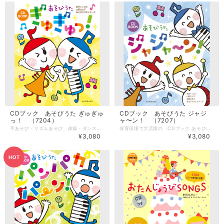
CDブック あそびうた ぎゅぎゅ
CDブック あそびうた ジャジ
っ！ （7204）
ャ〜ン！ （7207）
手あそび・リズムあそび、体操・ダンス、はじまりの歌・さよならの歌など、保育の現場で毎日使えるあそびうたが、“ぎゅぎゅっ”と詰まった１冊。 あそびや歌は、新沢としひこのほか、山野さと子・山田リイコ・森麻美も作りました。付録CDでは、新沢としひこ・山野さと子・山田リイコがうたっています。 --------------------- 【商品詳細】 著者：新沢としひこ・山野さと子・森 麻美・山田リイコ 監修：新沢としひこ ピアノ編曲：山野さと子 曲数：20曲 サイズ：AB版（210mm × 257mm） ページ数：72ページ 出版社：全音楽譜出版社 ■収録曲 1 あいさつしましょ！ （はじまりの歌） 2 ギュギュギュテレパシー（あそびうた） 3 てのひらパネルでホイホイホイ（あそびうた） 4 こぶしちゃん（あそびうた） 5 ピリピリピンピンつたわるエネルギー（あそびうた） 6 どっちもOK！（あそびうた） 7 ありんこもそらもともだち（あそびうた） 8 ニコニコしてプンプンして（あそびうた） 9 手拍子ソング（リズムあそび） 10 タンバリンならそう（楽器あそび） 11 ハッピーアンサンブル（楽器あそび） 12 ハッピーハッピーミュージック（リズムあそび） 13 あめの日にはあめの歌（ダンス） 14 パレードパレード（ダンス） 15 今夜はハロウィンナイト（ダンス） 16 カボチャチャランタンタン（ダンス） 17 モリモリマッチョ！！（体操） 18 雨あがり（うたあそび） 19 ちいさな島のうた（うたあそび） 20 グッバイソング（さよならの歌）
保育現場で大活躍の〈CDブック あそびうた〉シリーズの第3弾。 お誕生会やクリスマス会、親子の集いなど、イベントで大活躍する新しいあそび歌20曲を紹介しています。演じるのが楽しい「出しもの & シアター」、幕間の「ちょこっと遊び」、みんなで楽しむ「遊びや体操」など、盛りだくさん。 CDには「まねっこ戦隊マイムマン」と「なまえはなあに？」のカラオケも収録しています。 --------------------- 【商品詳細】 著者：新沢としひこ・山野さと子・森 麻美・ あおぞらワッペン（金子しんぺい・千葉純平・山田リイコ）・松家まきこ 監修：新沢としひこ ピアノ編曲：山野さと子・山田リイコ 曲数：20曲 サイズ：AB判（210mm × 257mm） ページ数：80ページ 出版社：全音楽譜出版社 ■収録曲 1 はじまるよはじまるよ 2 ともだちサンバ 3 まねっこ戦隊マイムマン 4 サンタさんのおてつだい 5 すてきな音楽隊 6 どうぶつクイズ 7 ぐるぐるおすし 8 なまえはなあに? 9 やってきたんじょうび 10 あるくかすわるかじゃんけんぽん 11 のりものなあに? 12 マネキンチャレンジ 13 からだがかってにうごいちゃう 14 タンタカタンタンたんじょうび 15 かぜがふいてきたよ 16 グラグラタワー 17 くりくりマンボ 18 スクワットウ 19 どれみん音頭 20 ジャジャンとすればハッピーデイ 全20曲+カラオケ（「まねっこ戦隊マイムマン」「なまえはなあに?」）
¥3,080
¥3,080