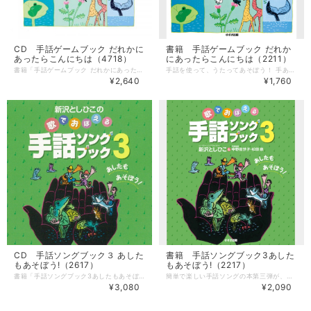
CD 手話ゲームブック だれかに
書籍 手話ゲームブック だれか
あったらこんにちは（4718）
にあったらこんにちは（2211）
書籍「手話ゲームブック だれかにあったらこんにちは」に対応したCD。 本に掲載の全曲が収録されています。 手話の解説は別売の書籍をご覧ください。 ＊別売の書籍もあります。 --------------------- 【CD】 歌 ：新沢としひこ 曲数：35曲（26曲＋カラオケ9曲） 発売：日本コロムビア ■収録曲 1. ばったりジャンケン 2. ホー 3. だれかにあったらこんにちは 4. いちばんのりはだれでしょう 5. あかいやねのおうち 6. タケタケのびろ 7. いつだれが なにをした 8. ふたつみっつ 9 うるかいかうかい 10. これはなあに 11. みんなでいこうハイキング 12. あなたとわたし 13. せきをかわってくれませんか 14. みんなで 15. このゆびなんになる 16. わたしのなまえ 17. じゅんばんのうた 18. わたしの あいさつ 19. きょうはいちにち 20. はやゆびことばのうた 21. ワンワンピョンピョン 22. おばあちゃんおじいちゃんのマンボ 23. じゅうにしのボレロ 24. じゅうにのほしのセレナーデ 25. きみといっしょに 26. 世界中のこどもたちが カラオケ収録曲 ・ これはなあに? ・ わたしのなまえ ・ はやゆびことばのうた ・ ワンワンピョンピョン ・ おばあちゃんおじいちゃんのマンボ ・ じゅうにしのボレロ ・ じゅうにのほしのセレナーデ ・ きみといっしょに ・ 世界中のこどもたちが （カラオケのキーは歌と同じで新沢としひこが歌う高さです）
手話を使って、うたってあそぼう！ 手あそびや二人であそぶゲーム、集団であそぶゲームなど、手話を使ったあそびを新沢としひこが考案しました。 さらに、追いかけ歌「きみといっしょに」や「世界中のこどもたちが」の手話合唱も掲載。 手話がさらに身近になる1冊です。 ＊別売のCDもあります。 --------------------- 【書籍】 著：新沢としひこ 中野佐世子 松田泉 ページ数：79ページ 出版社：すずき出版 ■掲載曲 ばったりジャンケン ホー だれかにあったらこんにちは いちばんのりはだれでしょう あかいやねのおうち タケタケのびろ いつだれが なにをした ふたつみっつ うるかいかうかい これはなあに? みんなでいこうハイキング あなたとわたし せきをかわってくれませんか みんなで このゆびなんになる わたしのなまえ じゅんばんのうた わたしの あいさつ きょうはいちにち はやゆびことばのうた ワンワンピョンピョン おばあちゃんおじいちゃんのマンボ（手話ソング二段譜） じゅうにしのボレロ（手話ソング二段譜） じゅうにのほしのセレナーデ（手話ソング二段譜） きみといっしょに（手話ソング三段譜あり） 世界中のこどもたちが（手話コーラス二段譜） 全26曲 ＊二段譜・三段譜とあるもの以外はメロディ譜です。
¥2,640
¥1,760
CD 手話ソングブック３ あした
書籍 手話ソングブック3あした
もあそぼう!（2617）
もあそぼう!（2217）
書籍「手話ソングブック3あしたもあそぼう!」対応CD。 人気の歌「おひさまになりたい」「こころはればれ」や、卒園におすすめの「たいせつなたからもの」「空より高く」などを再録音しました。 本に掲載の全曲が収録され、「あいさつおぼえうた」と「だれかがきたよ」はカラオケ付き (カラオケのキーは歌と同じで新沢としひこが歌う高さです) ＊手話の紹介は別売の書籍「手話ソングブック３ あしたもあそぼう! 」に掲載しています。 --------------------- 【CD】 歌：新沢としひこ 曲数：16曲（14曲+2曲分カラオケ） 発売：ビクターエンタテインメント ■収録曲 1.あいさつおぼえうた 2.だれかがきたよ 3.ポクポクおてら 4.たのしい一週間 5.しゅわしゅわへんしんゲーム 6.あしたもあそぼう 7.カッパがわらう 8.おひさまになりたい 9.こころはればれ 10.おもいでのみち 11.一年生マーチ 12.たいせつなたからもの 13.空より高く 14.都道府県の歌 全14曲+2曲分カラオケ 計16曲
簡単で楽しい手話ソングの本第三弾が、ついにできました! あいさつの手話を簡単に覚えられる「あいさつおぼえうた」や、追いかけ歌になっている「みんなであそぼう」などのほか、人気の歌の手話も掲載。 「おひさまになりたい」「こころはればれ」や、卒園におすすめの「たいせつなたからもの」「空より高く」などが手話ソングになりました。 「おもいでのみち」は書き下ろしの新曲です。 楽譜はメロディ譜 を掲載。 巻末には47都道府県の表現と、覚えておくと便利な手話の基本単語をまとめた「手話ノート」もあります。 ＊別売のCDもあります。 --------------------- 【書籍】 著：新沢としひこ、中野佐世子、松田泉 ページ数：96ページ 出版社：すずき出版 ■掲載曲 あいさつおぼえうた だれかがきたよ ポクポクおてら たのしい一週間 しゅわしゅわへんしんゲーム あしたもあそぼう カッパがわらう おひさまになりたい こころはればれ おもいでのみち 一年生マーチ たいせつなたからもの 空より高く 都道府県の歌 ＊楽譜はメロディ譜のみです。
¥3,080
¥2,090