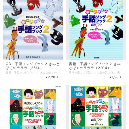
CD 手話ソングブック２ きみと
書籍 手話ソングブック２ きみ
ぼくのラララ（2614）
とぼくのラララ（2204）
書籍「手話ソングブック２ きみとぼくのラララ」に対応したCD。 「にじ」も収録されています。 ＊全曲カラオケつき カラオケのキーは歌と同じで新沢としひこが歌う高さです。 ＊手話の紹介は別売の書籍「手話ソングブック２ きみとぼくのラララ」に掲載しています。 --------------------- 【CD】 歌：新沢としひこ 曲数：13曲（＋全曲カラオケ） 発売：ビクターエンタテインメント ■収録曲 1. どっちがすき 2. いっしょがうれしいね 3. なになになぁに 4. カエルのてんきよほう 5. おたんじょうびおめでとう 6. メリークリスマス 7. パレード 8. にじ 9. パワフルパワー 10. あしたがすき 11. てのひらにうたをのせて 12. きみとぼくのラララ 13. すうじのうた 全13曲＋全曲分カラオケ 計26曲入り
簡単で楽しい手話ソング集の第２弾。 天気についての表現や、誕生日・クリスマスの歌もあります。 「パレード」「にじ」「パワフルパワー」「あしたがすき」「きみとぼくのラララ」など、人気曲の手話も掲載しています。 指文字あいうえお表も綴じ込み付録としてついてます。 ＊別売のCDもあります。 --------------------- 【書籍】 著：新沢としひこ 中野佐世子 松田泉 ページ数：95ページ 出版社：すずき出版 ■掲載曲 どっちがすき いっしょがうれしいね なになになぁに カエルのてんきよほう おたんじょうびおめでとう メリークリスマス パレード にじ パワフルパワー あしたがすき てにひらにうたをのせて きみとぼくのラララ すうじのうた ＊楽譜はメロディ譜のみです。
¥2,200
¥1,980