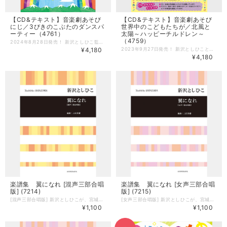
【CD&テキスト】音楽劇あそび
【CD&テキスト】音楽劇あそび
にじ／3びきのこぶたのダンスパ
世界中のこどもたちが／北風と
ーティー（4761）
太陽～ハッピーチルドレン～
（4759）
2024年8月28日発売！ 新沢としひこ監修の音楽劇あそび2作品を収録！ 新沢としひこ作詞・中川ひろたか作曲の名曲が散りばめられた音楽劇あそび「にじ」と、昔話「3びきのこぶた」をモチーフにした劇あそび「3びきのこぶたのダンスパーティー」を収録。 2作品とも年少〜年長が対象です。 --------------------- 【CD&テキスト】 テキスト＝脚本・振付・指導のポイント・衣装のアイデア・ピアノ伴奏譜を掲載しています。 ・サイズ：B5版（182mm×257mm） ・ページ数：80ページ CD＝全曲の完成編とカラオケを収録しています。 ・曲数：30曲（カラオケ14曲を含む） 発売：日本コロムビア --------------------- ■にじ(年少〜年長向け) 時間：約10分 「テルテルボーイズ」「だから雨ふり」「あめふりシンフォニー」「にじ」が挿入歌になっている発表会にぴったりの音楽劇あそびです。 ＜収録曲＞ 1 タイトルコール 2・10 はれたらいいね ☆ 3・11 テルテルボーイズ ★ 4・12 あめをまっている ☆ 5・13 だから雨ふり ★ 6・14 あめの日いいね ☆ 7・15 あめふりシンフォニー ★ 8・16 でもねやっぱり ☆ 9・17 にじ ★ ＊10〜17はオリジナルカラオケです。 原案：新沢としひこ 脚本：川崎やすひこ 演出・振付：森麻美 ☆作詞：川崎やすひこ 作曲：山野さと子 ★作詞：新沢としひこ 作曲：中川ひろたか 編曲：森悠也 ピアノ編曲：山野さと子 出演：新沢としひこ、山野さと子、からふるぽっけ ■3びきのこぶたのダンスパーティー(年少〜年長向け) 時間：約12分 ダンスが大好きな3びきのこぶたと、ダンスが大嫌いなおおかみが登場する昔話「3びきのこぶた」をモチーフにした劇あそびです。 ＜収録曲＞ 18 タイトルコール 19・25 イエイ！ ダンスパーティー！ 20・26 おおかみだ よ よ よ 21・27 できたできた イエイ！ イエイ！ 22・28 フーフー ぶーぶー とんでいけ！ 23・29 あっちち！ あっちっち！ 24・30 イエイ！ ダンスパーティー！〜エンディング ＊25〜30はオリジナルカラオケです。 脚本・演出・振付：金子しんぺい 作詞：金子しんぺい 作曲：新沢としひこ 編曲：タカバタケ俊 ピアノ編曲：山野さと子 出演：あおぞらワッペン(金子しんぺい、千葉純平、山田リイコ)、石野竜三 ●CD：全曲の［完成編］と［カラオケ］を収録しています。 ●テキスト：脚本・振付・指導のポイント・衣装のアイデア・ピアノ伴奏譜を掲載しています。
¥4,180
2023年9月27日発売！ 新沢としひこと中川ひろたかの名曲が音楽劇になりました！ 音楽劇あそび「世界中のこどもたちが」「北風と太陽～ハッピーチルドレン～」は、新沢としひこ作詞・中川ひろたか作曲による子どもにも大人にも愛される名曲たちが散りばめられた発表会にぴったりの2作品です。 低年齢児向け「世界中のこどもたちが」 ハワイアン・タンゴ・サンバ・ワルツと、世界中の様々な音楽でアレンジされた「世界中のこどもたちが」を、いろいろなコスチュームで踊る作品です。 幼児向け「北風と太陽～ハッピーチルドレン～」 「ハッピーチルドレン」「おひさまになりたい」「風はともだち」が挿入歌になっているイソップ物語「北風と太陽」の音楽劇です。 --------------------- 【CD&テキスト】 テキスト＝脚本・振付・指導のポイント・衣装のアイデア・ピアノ伴奏譜を掲載しています。 ・サイズ：B5版（182mm×257mm） ・ページ数：80ページ CD＝全曲の完成編とカラオケを収録しています。 ・曲数：28曲（カラオケ12曲を含む） 発売：日本コロムビア --------------------- CD＝全曲の［完成編］と［カラオケ］を収録しています。 「世界中のこどもたちが」収録曲 M1 世界中のこどもたちが 〜ハワイアンバージョン M2 世界中のこどもたちが 〜タンゴバージョン M3 世界中のこどもたちが 〜サンバージョン M4 世界中のこどもたちが 〜ワルツバージョン M5 世界中のこどもたちが 〜マーチバージョン 脚本・作詞／新沢としひこ 作曲／中川ひろたか 編曲／亀山耕一郎 ナレーション／山野さと子 うた・セリフ／山野さと子・こんやしょうたろう〈アルケミスト〉・からふるぽっけ（なおちゃん ちーちゃん）・吉木りさ・新沢としひこ 「北風と太陽〜ハッピーチルドレン〜」収録曲 M1 北風と太陽のうた ☆ M2 旅人のうた ☆ M3 力くらべのうた〜北風編 ☆ M4 風はともだち ★ M5 力くらべのうた〜太陽編 ☆ M6 おひさまになりたい ★ M7 ハッピーチルドレン ★ 脚本／川崎やすひこ 演出・振付／金子しんぺい ★作詞／新沢としひこ 作曲／中川ひろたか ☆作詞／川崎やすひこ 作曲／山田リイコ 編曲／タカバタケ俊 うた・セリフ／あおぞらワッペン（金子しんぺい 千葉純平 山田リイコ）
¥4,180
楽譜集 翼になれ [混声三部合唱
楽譜集 翼になれ [女声三部合唱
版] (7214)
版] (7215)
[混声三部合唱版] 新沢としひこが、宮城県と岩手県の小学生、高校生と交流し、こどもたちがいま心に感じていることを言葉にしてもらい、その言葉を詞にして作曲。 --------------------- 【楽譜集】 監修：新沢としひこ 編曲：上田真樹 曲数：1曲 サイズ：B5判 ページ数：20ページ 発売：全音楽譜出版社 ■収録曲 1 翼になれ
[女声三部合唱版] 新沢としひこが、宮城県と岩手県の小学生、高校生と交流し、こどもたちがいま心に感じていることを言葉にしてもらい、その言葉を詞にして作曲。 --------------------- 【楽譜集】 監修：新沢としひこ 編曲：上田真樹 曲数：1曲 サイズ：B5判 ページ数：20ページ 発売：全音楽譜出版社 ■収録曲 1 翼になれ
¥1,100
¥1,100