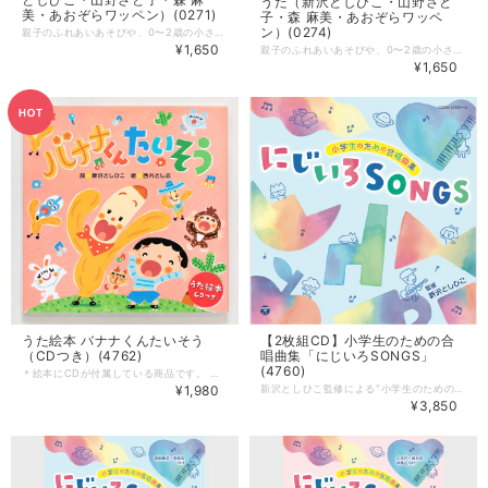
うた（新沢としひこ・山野さと
美・あおぞらワッペン）(0271)
子・森 麻美・あおぞらワッペ
ン）(0274)
親子のふれあいあそびや、0〜2歳の小さな子にぴったりのあそび、リズミカルでかわいいダンス、おもいきり体を動かせる歌、そしてしっとり心にしみる歌まで…。 保育園や幼稚園、こども園で大活躍すること間違いなしのあそび歌です！ ブックレットも同時発売！ ▶︎ https://askmusic.official.ec/items/118122704 --------------------- CD「みんなのあそびうた」 うた：新沢としひこ・山野さと子・森 麻美・あおぞらワッペン（金子しんぺい・山田リイコ） 曲数：5曲 発売：アスク・ミュージック 発売日：2025年9月15日発売 ■収録曲 1 ぽいんちゅ うた／山野さと子・金子しんぺい コーラス／山田リイコ 2 おっとっとワルツ うた／山野さと子・山田リイコ・金子しんぺい 3 ニャニャニャン！ねこパンチ うた／山田リイコ コーラス／新沢としひこ・山野さと子・森 麻美 金子しんぺい 4 バッチリジャンプ！ うた／新沢としひこ コーラス／森 麻美・あおぞらワッペン（金子しんぺい・山田リイコ） 5 ちいさな笑顔 〜All Ask Music artists ver. うた／山野さと子・新沢としひこ・森 麻美・あおぞらワッペン（金子しんぺい・山田リイコ）
¥1,650
親子のふれあいあそびや、0〜2歳の小さな子にぴったりのあそび、リズミカルでかわいいダンス、おもいきり体を動かせる歌、そしてしっとり心にしみる歌まで…。 保育園や幼稚園、こども園で大活躍すること間違いなしのあそび歌が入っている楽譜と振付け集です。 アスクミュージックのメンバーが分かりやすく振り付けの仕方を説明していますよ！ CDも同時発売！ ▶︎ https://askmusic.official.ec/items/118122605 ＊ご希望の方には、アーティストのサイン入りでお届けします。 --------------------- ブックレット「みんなのあそびうた」 サイズ：A4 ページ数：32ページ／オールカラー 発売：アスク・ミュージック 発売日：2025年9月15日発売 ■収録曲 1 ぽいんちゅ 作詞・あそび／金子しんぺい 作曲／新沢としひこ 2 おっとっとワルツ 作詞・あそび／森 麻美 作曲／新沢としひこ 3 ニャニャニャン！ねこパンチ 作詞／川崎やすひこ 作曲／山田リイコ 振付／金子しんぺい 4 バッチリジャンプ！ 作詞・あそび／新沢としひこ 作曲／山田リイコ 5 ちいさな笑顔 作詞／山田リイコ 作曲／千葉純平 振付／森 麻美
¥1,650
うた絵本 バナナくんたいそう
【2枚組CD】小学生のための合
（CDつき）(4762)
唱曲集「にじいろSONGS」
(4760)
＊絵本にCDが付属している商品です。 子どもたちに大人気の「バナナくんたいそう」が〈うた絵本〉になりました。 歌詞の世界をそのままに、バナナくんたちを探しながら読み進めても楽しい絵本です。 CDには、新沢としひこが歌うオリジナルバージョンのほか、マーチバージョンやダンシング玉入れバージョンも収録していますので、日常保育から運動会・発表会にもつなげてもらうことができます。 振付と、新沢としひこの手書きの楽譜も掲載しています。 --------------------- 【商品詳細】 詞：新沢としひこ 絵：西内としお 出版社：日本コロムビア サイズ：縦210mmｘ横210mm ページ数：24ページ 【CD収録曲】 1 バナナくんたいそう（うた/新沢としひこ） 2 バナナくんたいそう 〜マーチバージョン〜 3〜8 バナナくんたいそう 〜ダンシング玉入れバージョン〜 （うた/新沢としひこ 山野さと子） ■ご希望のかたには、新沢としひのサイン入りでお届けします。 注文フォームのコメント欄に 「新沢としひこのサイン希望」と書いて送信ください。 (サイン入りの場合はお届けがちょっと遅くなりますがご了承ください。)
¥1,980
新沢としひこ監修による“小学生のための合唱曲”を収録した2枚組CD「にじいろSONGS」です。 CDのDISC①は児童合唱団 歌唱による「合唱編」、DISC②は伴奏のみを収録した「ピアノ伴奏編」です。 「花の魔法」は、この楽譜集のために書き下ろした新曲です。 ＊全音楽譜出版社よりCDに対応した楽譜集も発売！ --------------------- 【2枚組CD】 監修：新沢としひこ 編曲：相澤直人／アベタカヒロ／田川めぐみ／森 悠也／亀山耕一郎／山中千佳子／宮本正太郎 歌：杉並児童合唱団／ことのみ児童合唱団 曲数：全16曲（DISC① 合唱編、DISC② ピアノ伴奏編） 発売：日本コロムビア みんなが知ってるあの名曲をコーラスでうたってみませんか？ 新沢としひこ＆中川ひろたかの代表曲「にじ」「世界中のこどもたちが」のほか、音楽集会・音楽会、入学式 ・卒業式など学校生活の様々な場面で使いやすい合唱曲集です！ ■収録曲 1 世界中のこどもたちが 2 チャンス 3 たいせつなたからもの 4 雨あがり（&シャボン玉） 5 ヌチドゥタカラ 〜命に勝るものはない〜 6 きつねがいっぴき 7 青空をポケットにいれて 8 にじ 9 一年生マーチ 10 ともだちになるために 11 はじめの一歩 12 きみとぼくのラララ 13 こころのバトン 14 空より高く 15 花の魔法 16 小鳥たちよ
¥3,850