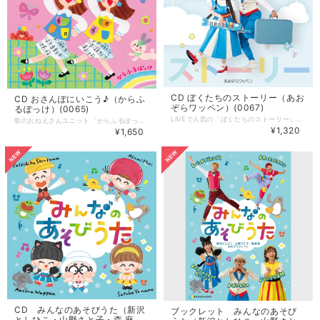
CD ぼくたちのストーリー（あお
CD おさんぽにいこう♪（からふ
ぞらワッペン）(0067)
るぽっけ）(0065)
LIVEで人気の「ぼくたちのストーリー」、オリジナル曲「ゆめみるちから」、卒園ソング「たいせつなたからもの」を収録したあおぞらワッペンのミニアルバム。 --------------------- CD「ぼくたちのストーリー」 うた：あおぞらワッペン（金子しんぺい・山田リイコ） 赤羽拓真 曲数：6曲（3曲＋カラオケ3曲） 発売：アスク・ミュージック 発売日：2026年1月25日発売 ■収録曲 １ ぼくたちのストーリー 〜ニューバージョン 作詞／川崎やすひこ 作曲／山田リイコ 編曲／籠島裕昌 うた／あおぞらワッペン 赤羽拓真 コーラス／新沢としひこ 山野さと子 森 麻美 ２ ゆめみるちから 作詞／川崎やすひこ 作曲／山田リイコ 編曲／籠島裕昌 うた／あおぞらワッペン 赤羽拓真 ３ たいせつなたからもの 作詞・作曲／新沢としひこ 編曲／籠島裕昌 うた／あおぞらワッペン 赤羽拓真 ＊各曲のカラオケ音源（メロディ入り）も収録しています。 ▼ 配信での視聴はこちら https://linkco.re/54yHTaAd
歌のおねえさんユニット『からふるぽっけ』初めてのミニアルバムができました！ オリジナル曲「からふるぽっけのうた」、「バイバイまたね」を含む、 からふるぽっけのコンサートでおなじみの5曲を収録！ からふるぽっけらしさがぎゅっと詰まった一枚です。 --------------------- CD「おさんぽにいこう♪」 うた：からふるぽっけ（ちーちゃん・なおちゃん） 曲数：10曲（5曲＋カラオケ5曲） 発売：アスク・ミュージック 発売日：2026年7月24日発売 ▼配信はこちら https://linkco.re/HDyfFnGY ■収録曲 １ からふるぽっけのうた 作詞／川崎やすひこ 作曲／山野さと子 編曲／ 滝澤みのり うた／からふるぽっけ ２ たのしいね 作詞／山内佳鶴子 作曲／寺島尚彦 編曲／ 滝澤みのり うた／からふるぽっけ ３ おひさまになりたい 作詞／新沢としひこ 作曲／中川ひろたか 編曲／ 滝澤みのり うた／からふるぽっけ コーラス／さくらキッズ ４ あおいそらに えを かこう 作詞／一樹和美 作曲／上柴はじめ 編曲／ 滝澤みのり うた／からふるぽっけ コーラス／さくらキッズ ５ バイバイまたね 作詞／川崎やすひこ 作曲／山野さと子 編曲／ 滝澤みのり うた／からふるぽっけ ＊各曲のカラオケ音源（メロディ入り）も収録しています。
¥1,320
¥1,650
CD みんなのあそびうた（新沢
ブックレット みんなのあそび
としひこ・山野さと子・森 麻