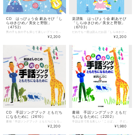
CD はっぴょう会 劇あそび「し
楽譜集 はっぴょう会 劇あそび
らゆきひめ／美女と野獣」
「しらゆきひめ／美女と野獣」
（4752）
（6703）
男の子も女の子も演じて楽しいプリンセスストーリー！ だれでも一度は読んだお話「しらゆきひめ」と、美しい愛の物語「美女と野獣」が、新沢としひこの監修によって、取り組みやすい劇あそびになりました。 ＊楽譜集「はっぴょう会 劇あそび しらゆきひめ／美女と野獣」も発売中！ --------------------- 【CD】 監修：新沢としひこ 収録作品：「しらゆきひめ」（年中・年長向き）作品タイム/11分42秒 「美女と野獣」（年長・小学校低学年向き）作品タイム/12分11秒 発売：ドレミ楽譜出版社 ★登場人物のキャラクターらしい歌でお客さんを魅了します！ 「しらゆきひめ」（年中・年長向き）作品タイム/11分42秒 脚本・作詞・作曲：新沢としひこ 振付・中右貴久 しらゆきひめ：須藤祐実 おきさきさま：金月真美 かがみ：田中真弓 おうじさま：中右貴久 こびと：山田リイコ、森麻美、金子しんぺい、千葉純平、en 1 しらゆきひめのテーマ〈オープニング〉 2 まほうのかがみ 3 もりのうた 4 まほうのかがみ2 5 たいへんだ！1 6 りんごのうた 7 たいへんだ！2 8 きせきのうた 9 しらゆきひめのテーマ〈エンディング〉 ★エレガント&ゴージャズな音楽が魅力の見応えある演目！ 「美女と野獣」（年長・小学校低学年向き）作品タイム/12分11秒 脚本・作詞：川崎やすひこ 作曲：新沢としひこ 振付：菊岡 彩 美女（ベル）：山野さと子 野獣（王子）：松野太紀 お父さま：新沢としひこ バラの妖精：小松里歌 1 オープニング〜物語のはじまり 2 野獣の歌 3 道に迷ったお父さん 4 お父さま泣かないで 5 まるでベルはお姫様 6 好きなものあつめたら… 7 2人の舞踏会 8 おかえりだいすきなベル 9 野獣とベルの歌 10 エンディング〜星空の下で
だれでも一度は読んだお話「しらゆきひめ」と、美しい愛の物語「美女と野獣」が、新沢としひこの監修によって、取り組みやすい劇あそびになりました。 日本コロムビアから発売のCDと連動し、弾きやすいピアノ伴奏楽譜として1冊にまとめました。 どちらも素敵なお姫さまと、凛々しい王子さまが活躍する、シンプルで可愛い演出です。 「しらゆきひめ」と「美女と野獣」の2作品のピアノ伴奏三段譜と、振付を掲載しています。 ＊CD「はっぴょう会 劇あそび しらゆきひめ／美女と野獣」も発売中！ --------------------- 【楽譜集】 監修：新沢としひこ ページ数：72ページ 発売：ドレミ楽譜出版社 「しらゆきひめ」（年中・年長向き） 脚本・作詞・作曲：新沢としひこ 振付・中右貴久 ピアノ伴奏編曲・山田リイコ 1 しらゆきひめのテーマ〈オープニング〉 2 まほうのかがみ 3 もりのうた 4 まほうのかがみ2 5 たいへんだ！1 6 りんごのうた 7 たいへんだ！2 8 きせきのうた 9 しらゆきひめのテーマ〈エンディング〉 「美女と野獣」（年長・小学校低学年向き） 脚本・作詞：川崎やすひこ 作曲：新沢としひこ 振付：菊岡 彩 ピアノ伴奏編曲：山野さと子 1 オープニング〜物語のはじまり 2 野獣の歌 3 道に迷ったお父さん 4 お父さま泣かないで 5 まるでベルはお姫様 6 好きなものあつめたら… 7 2人の舞踏会 8 おかえりだいすきなベル 9 野獣とベルの歌 10 エンディング〜星空の下で
¥2,200
¥2,200
CD 手話ソングブック ともだち
書籍 手話ソングブック ともだ
になるために（2610）
ちになるために（2202）
書籍「手話ソングブック ともだちになるために」に掲載した歌を全曲収録したCD。 書籍と一緒に使えば、とっても便利！ ＊全曲カラオケつき カラオケのキーは歌と同じで新沢としひこが歌う高さです。 ＊手話の紹介は別売の書籍「手話ソングブック ともだちになるために」に掲載しています。 --------------------- 【CD】 歌：新沢としひこ 曲数：15曲（＋全曲カラオケ） 発売：ビクターエンタテインメント ■収録曲 1. あいさつのうた 2. ぴょんとはねる 3. ああ おいしい! 4. ありがとうのうた 5. いろとりどり 6. レッツ・ゴー ! 7. 世界中のこどもたちが 8. おはよう 9. ハッピーチルドレン 10. ぼくたちのうた 11. はじめの一歩 12. ともだちになるために 13. さよならぼくたちのほいくえん 14. さよならぼくたちのようちえん 15. 指文字あいうえお
手話は目で見る美しい「ことば」。 子どもといっしょに歌いながら手話に親しんでみませんか。 新沢としひこが、手話のためのオリジナル・ソング作りに挑戦。 今までにはなかった、簡単で楽しい手話の本ができました。 「世界中のこどもたちが」など、おなじみの曲も載っています。 ＊別売のCDもあります。 --------------------- 【書籍】 著：新沢としひこ 中野佐世子 松田泉 ページ数：95ページ 出版社：すずき出版 ■掲載曲 あいさつのうた ぴょんとはねる ああおいしい! ありがとうのうた いろとりどり レッツ・ゴー! 世界中のこどもたちが おはよう ハッピーチルドレン ぼくたちのうた はじめの一歩 ともだちになるために さよならぼくたちのほいくえん 指文字あいうえお ・手話イラストさくいん100掲載 ＊楽譜はメロディ譜のみです。
¥2,200
¥1,980