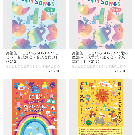
楽譜集 にじいろSONGS〜に
楽譜集 にじいろSONGS〜花の
じ〜［音楽集会・音楽会向け］
魔法〜［入学式・送る会・卒業
(7212)
式向け］(7213)
新沢としひこ監修による“小学生のための合唱曲”を掲載した楽譜集「にじいろSONGS〜にじ〜［音楽集会・音楽会向け］」です。 ＊［入学式・送る会・卒業式向け］の合唱曲集「にじいろSONGS〜花の魔法〜」 も発売中！ ＊日本コロムビアより楽譜集に対応した2枚組CDも発売中！ --------------------- 【楽譜集】 監修：新沢としひこ 編曲：相澤直人／アベタカヒロ／田川めぐみ／森 悠也／亀山耕一郎／山中千佳子／宮本正太郎 曲数：8曲 サイズ：B5判 ページ数：48ページ 発売：全音楽譜出版社 みんなが知ってるあの名曲をコーラスでうたってみませんか？ 新沢としひこ＆中川ひろたかの代表曲「にじ」「世界中のこどもたちが」のほか、音楽集会・音楽会など学校生活の様々な場面で使いやすい合唱曲集です！ ■収録曲 1 世界中のこどもたちが 2 チャンス 3 たいせつなたからもの 4 雨あがり（&シャボン玉） 5 ヌチドゥタカラ 〜命に勝るものはない〜 6 きつねがいっぴき 7 青空をポケットにいれて 8 にじ
新沢としひこ監修による“小学生のための合唱曲”を掲載した楽譜集「にじいろSONGS〜花の魔法〜［入学式・送る会・卒業式向け］」です。 ＊［音楽集会・音楽会向け］の合唱曲集「にじいろSONGS〜にじ〜」 も発売中！ ＊日本コロムビアより楽譜集に対応した2枚組CDも発売中！ --------------------- 【楽譜集】 監修：新沢としひこ 編曲：相澤直人／アベタカヒロ／田川めぐみ／森 悠也／亀山耕一郎／山中千佳子／宮本正太郎 曲数：8曲 サイズ：B5判 ページ数：48ページ 発売：全音楽譜出版社 みんなが知ってるあの名曲をコーラスでうたってみませんか？ 新沢としひこ＆中川ひろたかの代表曲「はじめの一歩」「ともだちになるために」のほか、小学校の入学式・送る会・卒業式などで使いやすい合唱曲集です！ ■収録曲 1 一年生マーチ 2 ともだちになるために 3 はじめの一歩 4 きみとぼくのラララ 5 こころのバトン 6 空より高く 7 花の魔法 8 小鳥たちよ
¥1,760
¥1,760