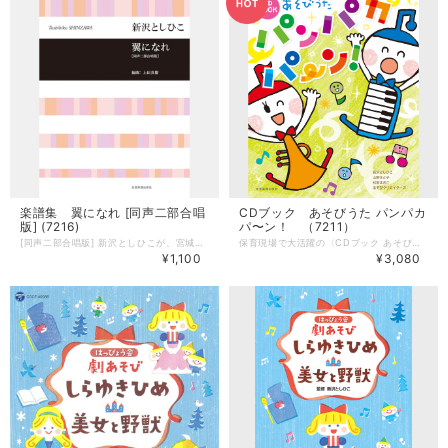
楽譜集 翼になれ [同声二部合唱
CDブック あそびうた パンパカ
版] (7216)
パ〜ン！ （7211）
[同声二部合唱版] 新沢としひこが、宮城県と岩手県の小学生、高校生と交流し、こどもたちがいま心に感じていることを言葉にしてもらい、その言葉を詞にして作曲。 --------------------- 【楽譜集】 監修：新沢としひこ 編曲：上田真樹 曲数：1曲 サイズ：B5判 ページ数：20ページ 発売：全音楽譜出版社 ■収録曲 1 翼になれ
保育現場で大活躍の〈CDブック あそびうた〉シリーズの第4弾です。 乳児さんから楽しめる「ちょこっと遊び」、日常の保育で大活躍の「ふれあい遊び」や「リズム遊び」、運動会や発表会にぴったりのダンスや体操、「タオル遊び」など盛りだくさん！ CDには「うたうときもちがよくなーる」と「しあわせキャッチ」のカラオケも収録しています。 --------------------- 【商品詳細】 著者：新沢としひこ・山野さと子・森 麻美・ あおぞらワッペン（金子しんぺい・千葉純平・山田リイコ）・松家まきこ 監修：新沢としひこ ピアノ編曲：山野さと子・山田リイコ 曲数：22曲（20曲+カラオケ2曲） サイズ：AB判（210mm × 257mm） ページ数：80ページ 出版社：全音楽譜出版社 ■収録曲 1.ひびけ！ファンファーレ 2.おふとんをかけましょう 3.あめがザーザー 4.うさぎちゃんときつねちゃん 5.だいじなからだちゃん 6.フラメンコぴったんこ 7.スキップスキップハイキング 8.おさんぽチャチャチャ 9.タンバリンさん 10.うたときもちがよくなーる 11.ちょっとうごかして 12.クラゲクラクラ 13.ぜんぶできたらいってきます 14.プリプリぷりんちゃん 15.ランランいっしゅうかん 16.サンタさんのシェイプアップ 17.カッパはおさらがだいじです 18.かぜをおこせ！ 19.パオパオおんど 20.しあわせキャッチ 21.うたうときもちがよくなーる（カラオケ） 22.しあわせキャッチ（カラオケ）
¥1,100
¥3,080