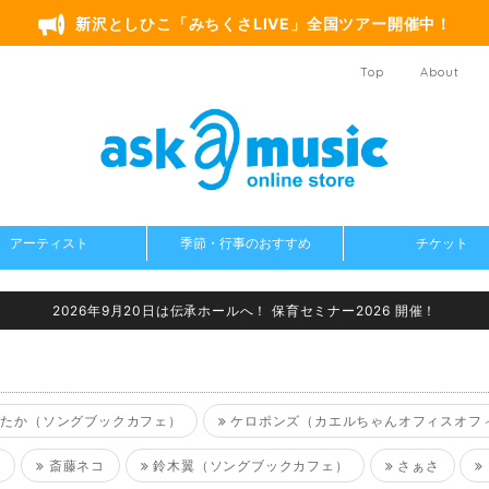
新沢としひこ「みちくさLIVE」全国ツアー開催中！
Top
About
アーティスト
季節・行事のおすすめ
チケット
2026年9月20日は伝承ホールへ！ 保育セミナー2026 開催！
たか（ソングブックカフェ）
ケロポンズ（カエルちゃんオフィスオフ
士
斎藤ネコ
鈴木翼（ソングブックカフェ）
さぁさ