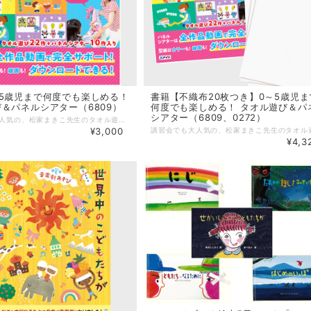
5歳児まで何度でも楽しめる！
書籍【不織布20枚つき】0～5歳児ま
＆パネルシアター（6809）
何度でも楽しめる！ タオル遊び＆パ
シアター（6809、0272）
講習会でも大人気の、松家まきこ先生のタオル遊び＆パネルシアターの本。 低年齢児も安心して使える素材・タオルを使った遊び22作＋隙間時間にも楽しめるパネルシアター10作を収載。 タオル遊びはCDとも連動しており、誌面に掲載している二次元コードから曲を視聴できるようになっています。さらに、パネルシアターは全作品動画で完全サポート。型紙はダウンロードできるようにもなっていますので、制作の手間をかけずにすぐに楽しめます。 --------------------- 【書籍】 著：松家まきこ ページ数：104ページ 出版社：メイト PART1 タオル遊び PART2 パネルシアター PART3 型紙
¥3,000
¥4,3