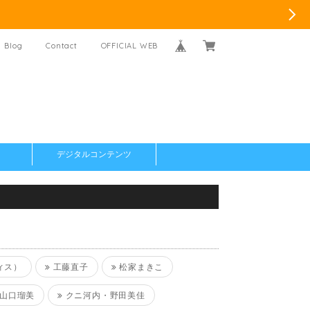
Blog
Contact
OFFICIAL WEB
デジタルコンテンツ
ィス）
工藤直子
松家まきこ
山口瑠美
クニ河内・野田美佳