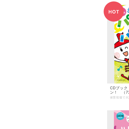
CDブック
ン！ （72