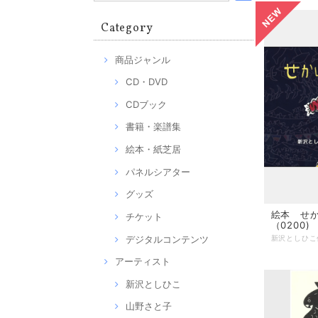
Category
商品ジャンル
CD・DVD
CDブック
書籍・楽譜集
絵本・紙芝居
パネルシアター
グッズ
絵本 せ
チケット
（0200)
デジタルコンテンツ
アーティスト
新沢としひこ
山野さと子