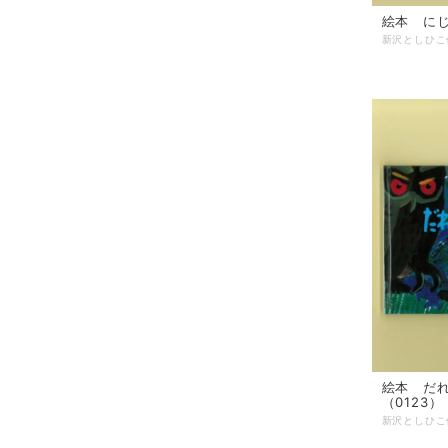
絵本 にじ
絵本 だ
（0123）