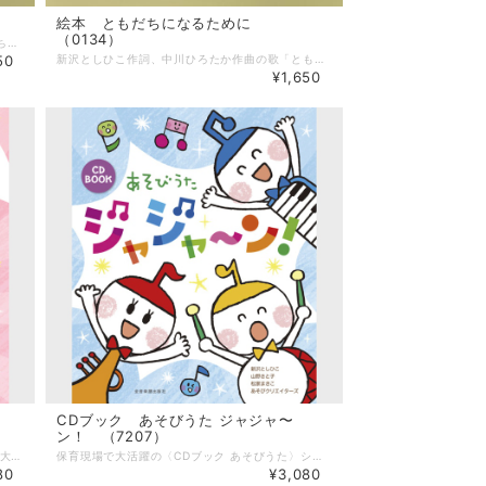
絵本 ともだちになるために
（0134）
「にじ」「だれかがほしをみていた」「ともだちになるために」に続く、スケッチブック絵本の4作目にあべ弘士さんが選んだのは、この歌でした。 シマウマの親子、象の親子、魚たちの群れ……力強い絵が、歩き出す勇気を与えてくれます。 ＊巻末にメロディ譜付き --------------------- 【商品詳細】 詩：新沢としひこ 絵：あべ弘士 出版社：アスク・ミュージック サイズ：140mm×230 mm ページ数：32ページ ＊ご希望の方には、新沢としひこのサインを入れてお届けします。 「サインを希望する」にチェックを入れてご注文ください。 「〇〇さんへ」と宛名のご希望がある場合は、注文フォームの備考欄にお書き添えください。 （サイン入りでのご注文は発送までに時間がかかる場合がございます）
50
新沢としひこ作詞、中川ひろたか作曲の歌「ともだちになるために」。 この歌が大好きなあべ弘士さんが、この歌から出会いの風景をさわやかに描きました。 少年と少女の出会い、アフリカのともだちとの出会い。そして……。 ＊巻末にメロディ譜付き --------------------- 【商品詳細】 詩：新沢としひこ 絵：あべ弘士 出版社：アスク・ミュージック サイズ：140mm×230 mm ページ数：32ページ ＊ご希望の方には、新沢としひこのサインを入れてお届けします。 「サインを希望する」にチェックを入れてご注文ください。 「〇〇さんへ」と宛名のご希望がある場合は、注文フォームの備考欄にお書き添えください。 （サイン入りでのご注文は発送までに時間がかかる場合がございます）
¥1,650
CDブック あそびうた ジャジャ〜
ン！ （7207）
「あそびうた ぎゅぎゅっ！」に続く保育現場で大活躍のCDブック第2弾！ 親子で楽しむふれあいあそび、ダンス・体操、タオルあそびやパネルシアターなど、乳幼児向けの楽しいあそびうたが満載！ これ１冊で、小さな子どもたちとたくさんあそべます。 --------------------- 【商品詳細】 著者：新沢としひこ・山野さと子・森 麻美・山田リイコ・松家まきこ 監修：新沢としひこ ピアノ編曲：山野さと子・山田リイコ 曲数：20曲 サイズ：AB版（210mm × 257mm） ページ数：80ページ 出版社：全音楽譜出版社 ■収録曲 1 おさんぽぴよぴよ 2 ド・ス・コ・イ 3 ハイハイロックンロール 4 ねえ みてて 5 ハッピーハッピーハロウィン 6 これはおてて 7 かわいいほっぺ 8 おててちゃん 9 ピポパポロボット 10 いたいのいたいのとんでいけ（パネルシアター） 11 こぶたちゃん ばあ！（パネルシアター） 12 タオルのうさこちゃん 13 てのひらひらひら 14 かぼちゃどん 15 もってきてね 16 カエルくん 17 すてきな音がする 18 ゆっくりオニ 19 ふかもこもこ 20 おねむのじかん
保育現場で大活躍の〈CDブック あそびうた〉シリーズの第3弾。 お誕生会やクリスマス会、親子の集いなど、イベントで大活躍する新しいあそび歌20曲を紹介しています。演じるのが楽しい「出しもの & シアター」、幕間の「ちょこっと遊び」、みんなで楽しむ「遊びや体操」など、盛りだくさん。 CDには「まねっこ戦隊マイムマン」と「なまえはなあに？」のカラオケも収録しています。 --------------------- 【商品詳細】 著者：新沢としひこ・山野さと子・森 麻美・ あおぞらワッペン（金子しんぺい・千葉純平・山田リイコ）・松家まきこ 監修：新沢としひこ ピアノ編曲：山野さと子・山田リイコ 曲数：20曲 サイズ：AB判（210mm × 257mm） ページ数：80ページ 出版社：全音楽譜出版社 ■収録曲 1 はじまるよはじまるよ 2 ともだちサンバ 3 まねっこ戦隊マイムマン 4 サンタさんのおてつだい 5 すてきな音楽隊 6 どうぶつクイズ 7 ぐるぐるおすし 8 なまえはなあに? 9 やってきたんじょうび 10 あるくかすわるかじゃんけんぽん 11 のりものなあに? 12 マネキンチャレンジ 13 からだがかってにうごいちゃう 14 タンタカタンタンたんじょうび 15 かぜがふいてきたよ 16 グラグラタワー 17 くりくりマンボ 18 スクワットウ 19 どれみん音頭 20 ジャジャンとすればハッピーデイ 全20曲+カラオケ（「まねっこ戦隊マイムマン」「なまえはなあに?」）
80
¥3,080