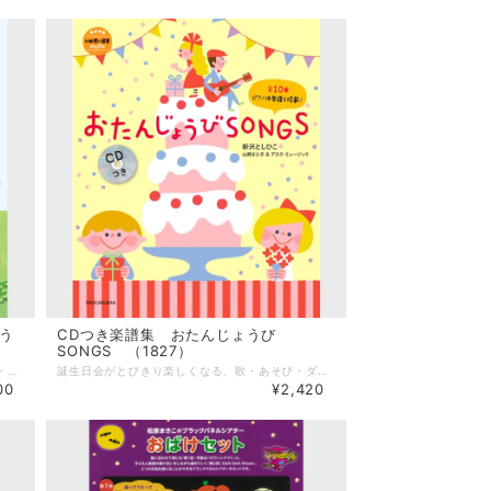
う
CDつき楽譜集 おたんじょうび
SONGS （1827）
新沢としひこ・著 中川ひろたか・著 小学館・刊 新沢としひこと中川ひろたかの名曲コンビによるCDつき楽譜集。 卒園式におすすめの「ありがとうの言葉」、思わず腰をひねって躍りたくなる「ごきげんツイスト」など、新しい子どもの歌と名曲「にじ」を含めた全18曲のピアノ伴奏譜を掲載。 付録CDでは、新沢としひこと「ヒネるズ」（中川ひろたか・山野さと子・本田洋一郎のユニット）が歌っています。 【CD収録&楽譜掲載曲】 1 きみとにじをみた 2 ごきげんツイスト 3 雨ノート 4 ペリカンの歌 5 ミラクル 6 今日にありがとう 7 ひのあたる 8 タマネギがめにしみる 9 こどもはこども 10 キュン 11 ハッピービート 12 ありがとうの言葉 13 100ねんソング 14 あじさいレイン 15 ペンギンがっしょうだん 16 花のワルツ 17 メロディはラララ 18 にじ
誕生日会がとびきり楽しくなる、歌・あそび・ダンス・パネルシアターなど全10曲を紹介するCDつき楽譜集。 お誕生日会が盛り上がることまちがいなしの、歌にあそびにパネルシアターがいろいろ。 手話のついたバースデーソングもあります。 園の誕生日会だけでなく、ご家庭でのお子さんの誕生日会にもおすすめです。 巻末には新沢としひこによる歌の解説と、パネルシアターの型紙も付いています。 --------------------- 【商品詳細】 著者：新沢としひこ・山野さと子・森 麻美・松家まきこ 監修：新沢としひこ ピアノ編曲：山野さと子・山田リイコ 曲数：10曲 サイズ：AB版（210mm × 257mm） ページ数：50ページ 出版社：小学館 ■収録曲 1.毎日がたんじょうび 2.きょうはたんじょうび 3.バースディタッチ 4.おたんじょうび おめでとう（手話ソング） 5.はじめてのプレゼント 6.とくべつないちにち 7.地球のたんじょうび 8.ハッピーハッピーバースデーソング 9.きみのハッピーバースデー 10.ハッピーがうまれたひ
00
¥2,420