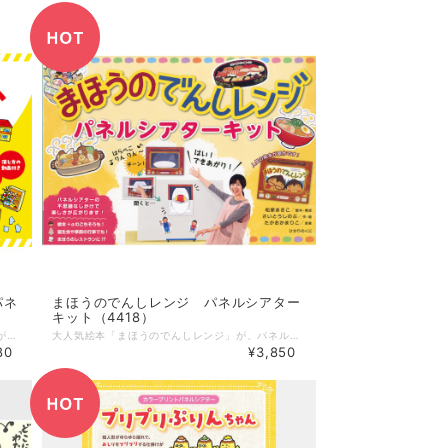
パネ
まほうのでんしレンジ パネルシアター
キット（4418）
地震が起きたときの危険や身の守り方を子どもが楽しく学べるパネルシアターキットです。 防災訓練はもちろん、日常でも繰り返し使えます！ ★問いかけやポーズあそびなど、子どもが参加して楽しめる要素が満載！ ★人気パネルシアター作家の松家まきこ先生×人気防災アドバイザーの国崎信江先生がタッグを組んだ豪華作品 ★切って貼るだけでできる ★演じ方動画付き 更に、防災を考えるうえで大切な、自然の動きによって起こる「恩恵」の部分にも着目したお話も収録。「災害は怖い」では終わらない視点での防災を伝えることができます。 --------------------- 【商品詳細】 松家まきこ／脚本・構成 国崎信江／防災監修 ●演じ方BOOK ●カラー印刷済Pペーパー 12枚 体裁：26× 36.7cm 価格：本体 2,800円（税別） 発売：ひかりのくに
大人気絵本「まほうのでんしレンジ」が、パネルシアターになりました！ 空のお皿を入れて「はらぺこりんりん」と歌うとごちそうが現れる、手品みたいな仕掛けのついたパネルシアターキットです。 オリジナルの絵本にプラスアルファのごちそうやストーリーも入っています。誕生会やお楽しみ会の出し物にぴったりです。 演じ方BOOK（17ページ）と16枚のPペーパー、パネル布、シートがセットされています。 --------------------- 【商品詳細】 松家まきこ／脚本・構成 たかおかまりこ／原案 さいとうしのぶ／作・絵 サイズ：260 × 367 mm 発売：ひかりのくに
80
¥3,850