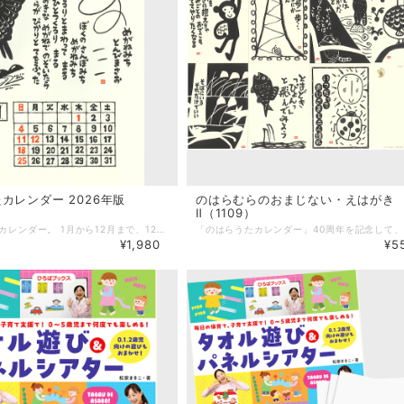
カレンダー 2026年版
のはらむらのおまじない・えはがき
Ⅱ（1109）
毎年大好評のカレンダー。 1月から12月まで、12人ののはらむらメンバーが登場する、手彫りの版画のカレンダーです。 2026年も、のはらみんなの「うた」で、思わず微笑んでしまうような、元気はつらつな1年を過ごしましょう！ ★「のはらうたカレンダー」40周年記念企画★ 『のはむらのおまじない・えはがきⅡ（７枚入り）』をつくりました。お届けの際に、「絵はがきの中のどれか１枚」をカレンダーに添えてお届けします。 みなさまのお手元には、どんな「おまじない」が届きますでしょうか。お楽しみに！！ ★工藤直子さんの関連商品はこちらから★ https://askmusic.official.ec/categories/3701330 --------------------- 【商品詳細】 詩／くどうなおこ と のはらみんな 版画／ほてはまたかし サイズ／縦37cm×横26cm ＊ひもで吊せるようになってます ★ご注文・お届けについて★ ＊佐川急便でのお届けとなります。（沖縄県と島嶼部は追跡サービスのない郵便扱いとなります。） ＊この商品は発送まで、通常よりお時間をいただく場合があります。また、ポスト投函でのお届けになります。ご了承下さい。
¥1,980
¥5