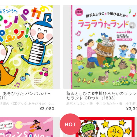
 あそびうた パンパカパ〜
新沢としひこ&中川ひろたかのラララ
11）
たランド CDつき（1833）
保育現場で大活躍の〈CDブック あそびうた〉シリーズの第4弾です。 乳児さんから楽しめる「ちょこっと遊び」、日常の保育で大活躍の「ふれあい遊び」や「リズム遊び」、運動会や発表会にぴったりのダンスや体操、「タオル遊び」など盛りだくさん！ CDには「うたうときもちがよくなーる」と「しあわせキャッチ」のカラオケも収録しています。 --------------------- 【商品詳細】 著者：新沢としひこ・山野さと子・森 麻美・ あおぞらワッペン（金子しんぺい・千葉純平・山田リイコ）・松家まきこ 監修：新沢としひこ ピアノ編曲：山野さと子・山田リイコ 曲数：22曲（20曲+カラオケ2曲） サイズ：AB判（210mm × 257mm） ページ数：80ページ 出版社：全音楽譜出版社 ■収録曲 1.ひびけ！ファンファーレ 2.おふとんをかけましょう 3.あめがザーザー 4.うさぎちゃんときつねちゃん 5.だいじなからだちゃん 6.フラメンコぴったんこ 7.スキップスキップハイキング 8.おさんぽチャチャチャ 9.タンバリンさん 10.うたときもちがよくなーる 11.ちょっとうごかして 12.クラゲクラクラ 13.ぜんぶできたらいってきます 14.プリプリぷりんちゃん 15.ランランいっしゅうかん 16.サンタさんのシェイプアップ 17.カッパはおさらがだいじです 18.かぜをおこせ！ 19.パオパオおんど 20.しあわせキャッチ 21.うたうときもちがよくなーる（カラオケ） 22.しあわせキャッチ（カラオケ）
¥3,080
¥3,3