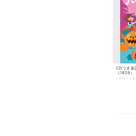
CDつき楽
（1829）