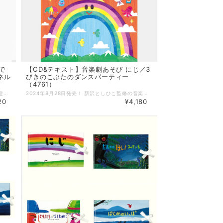
で
【CD&テキスト】音楽劇あそび にじ／3
ネル
びきのこぶたのダンスパーティー
（4761）
講習会でも大人気の、松家まきこ先生のタオル遊び＆パネルシアターの本とすぐお使いいただける不織布20枚が入ったお得なセットです。 低年齢児も安心して使える素材・タオルを使った遊び22作＋隙間時間にも楽しめるパネルシアター10作を収載。 タオル遊びはCDとも連動しており、誌面に掲載している二次元コードから曲を視聴できるようになっています。さらに、パネルシアターは全作品動画で完全サポート。型紙はダウンロードできるようにもなっていますので、制作の手間をかけずにすぐに楽しめます。 --------------------- 【書籍】 著：松家まきこ ページ数：104ページ 出版社：メイト PART1 タオル遊び PART2 パネルシアター PART3 型紙
2024年8月28日発売！ 新沢としひこ監修の音楽劇あそび2作品を収録！ 新沢としひこ作詞・中川ひろたか作曲の名曲が散りばめられた音楽劇あそび「にじ」と、昔話「3びきのこぶた」をモチーフにした劇あそび「3びきのこぶたのダンスパーティー」を収録。 2作品とも年少〜年長が対象です。 --------------------- 【CD&テキスト】 テキスト＝脚本・振付・指導のポイント・衣装のアイデア・ピアノ伴奏譜を掲載しています。 ・サイズ：B5版（182mm×257mm） ・ページ数：80ページ CD＝全曲の完成編とカラオケを収録しています。 ・曲数：30曲（カラオケ14曲を含む） 発売：日本コロムビア --------------------- ■にじ(年少〜年長向け) 時間：約10分 「テルテルボーイズ」「だから雨ふり」「あめふりシンフォニー」「にじ」が挿入歌になっている発表会にぴったりの音楽劇あそびです。 ＜収録曲＞ 1 タイトルコール 2・10 はれたらいいね ☆ 3・11 テルテルボーイズ ★ 4・12 あめをまっている ☆ 5・13 だから雨ふり ★ 6・14 あめの日いいね ☆ 7・15 あめふりシンフォニー ★ 8・16 でもねやっぱり ☆ 9・17 にじ ★ ＊10〜17はオリジナルカラオケです。 原案：新沢としひこ 脚本：川崎やすひこ 演出・振付：森麻美 ☆作詞：川崎やすひこ 作曲：山野さと子 ★作詞：新沢としひこ 作曲：中川ひろたか 編曲：森悠也 ピアノ編曲：山野さと子 出演：新沢としひこ、山野さと子、からふるぽっけ ■3びきのこぶたのダンスパーティー(年少〜年長向け) 時間：約12分 ダンスが大好きな3びきのこぶたと、ダンスが大嫌いなおおかみが登場する昔話「3びきのこぶた」をモチーフにした劇あそびです。 ＜収録曲＞ 18 タイトルコール 19・25 イエイ！ ダンスパーティー！ 20・26 おおかみだ よ よ よ 21・27 できたできた イエイ！ イエイ！ 22・28 フーフー ぶーぶー とんでいけ！ 23・29 あっちち！ あっちっち！ 24・30 イエイ！ ダンスパーティー！〜エンディング ＊25〜30はオリジナルカラオケです。 脚本・演出・振付：金子しんぺい 作詞：金子しんぺい 作曲：新沢としひこ 編曲：タカバタケ俊 ピアノ編曲：山野さと子 出演：あおぞらワッペン(金子しんぺい、千葉純平、山田リイコ)、石野竜三 ●CD：全曲の［完成編］と［カラオケ］を収録しています。 ●テキスト：脚本・振付・指導のポイント・衣装のアイデア・ピアノ伴奏譜を掲載しています。
20
¥4,180