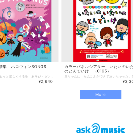
譜集 ハロウィンSONGS
カラーパネルシアター いたいのい
のとんでいけ （0195）
ハロウィンをもっと楽しくする歌・あそび・ダンス・パネルシアターなど全11曲を紹介するCDつき楽譜集。 CDには、名曲「誰かが星をみていた」も収録しています。 楽譜集には、全曲のピアノ伴奏譜のほか、曲に合わせて楽しめる手作りグッズ、パネルシアターの演じ方と型紙、手軽にできるふれあい遊び、ダンスの振り付けなども紹介しています。 --------------------- 【商品詳細】 著者：新沢としひこ・山野さと子・森 麻美・ あおぞらワッペン（金子しんぺい・千葉純平・山田リイコ）・松家まきこ 監修：新沢としひこ ピアノ編曲：山野さと子・山田リイコ 曲数：11曲 サイズ：AB版（210mm × 257mm） ページ数：64ページ 出版社：小学館 ■収録曲 1.ゆらりんオバケ 2.ミセスランタンのおみせ 3.Dark Dark House（ダークダークハウス） 4.ハロハロウィンウィンはじまるよ 5.いっぽんすじのオバケ 6.ジャンケンポンでうらめしや 7.ベビベビハロウィン 8.モンスターアイドル 9.ハッピーハッピーハロウィン 10.今夜はハロウィンナイト 11.誰かが星をみていた
¥2,640
¥3,3
More