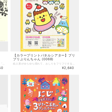
【カラープリントパネルシアター】プリ
プリぷりんちゃん (0068)
「のはらうたカレンダー」40周年を記念して、「版画のはらうた」シリーズの、のはらむらのみんながつぶやく、おまじないのことばの絵はがき第二弾ができました。 どれを選んでも、「大吉」。 7種類1枚ずつのセット。 --------------------- 【商品詳細】 詩／くどうなおこ 版画／ほはまたかし
絵人形がゆらゆら揺れて、おしりをフリフリする仕掛けが楽しいパネルシアターです。不織布はカラー印刷済みですので、簡単に絵人形を作ることができます。 動画で演じ方＆振り付けをチェック！ 「プリプリぷりんちゃん」は、低年齢の子どもたち向けのダンスとしても人気の歌です。パネルシアターの演じ方やダンスの振り付けを動画で確認して、歌に合わせて楽しく遊んでみましょう！ 特典付き♪ 表紙の裏には、「ぬりえ」として使える「ぷりんちゃん」の絵を印刷してあります。好きなサイズにコピーして、自由にお楽しみください。 --------------------- 【商品詳細】 A4判カラー印刷済み不織布：9枚 チャック付き袋入り 発売：アスク・ミュージック ＊CD・楽譜はついていません。 【作品詳細】 監修・構成／松家まきこ イラスト／鈴木えりん 【楽曲詳細】 作詞／山田リイコ 作曲／山野さと子 ©︎2024 by ASK MUSIC Co., Ltd.
50
¥2,640