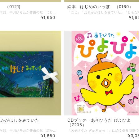
 （0121)
絵本 はじめのいっぽ （0160）
新沢としひこ作詞、中川ひろたか作曲の歌「にじ」。 1991年に発表されて以来、子どもたちに愛され、うたい継がれる歌となりました。 この歌が大好きなあべ弘士さんが、この歌から想像をひろげた世界を描いた絵本です。 歌を知らない人も、みんながうっとりする美しい絵本で、プレゼントにもおすすめです。 ＊巻末にメロディ譜付き ＊名場面の絵はがきもあります。 --------------------- 【商品詳細】 詩：新沢としひこ 絵：あべ弘士 出版社：アスク・ミュージック サイズ：140mm×230 mm ページ数：32ページ ＊ご希望の方には、新沢としひこのサインを入れてお届けします。 「サインを希望する」にチェックを入れてご注文ください。 「〇〇さんへ」と宛名のご希望がある場合は、注文フォームの備考欄にお書き添えください。 （サイン入りでのご注文は発送までに時間がかかる場合がございます）
¥1,650
¥1,6
れかがほしをみていた
CDブック あそびうた ぴよぴよ
（7206）
新沢としひこ作詞、中川ひろたか作曲の歌「誰かが星をみていた」。 この歌をあべ弘士さんが絵本にしました。 歌の歌詞のように、 ゾウたちは草原に寝ころんで、ペンギンたちは氷山に寝ころんで、みんな星を見ています。 ＊巻末にメロディ譜付き --------------------- 【商品詳細】 詩：新沢としひこ 絵：あべ弘士 出版社：アスク・ミュージック サイズ：140mm×230 mm ページ数：32ページ ＊ご希望の方には、新沢としひこのサインを入れてお届けします。 「サインを希望する」にチェックを入れてご注文ください。 「〇〇さんへ」と宛名のご希望がある場合は、注文フォームの備考欄にお書き添えください。 （サイン入りでのご注文は発送までに時間がかかる場合がございます）
¥1,650
¥3,0