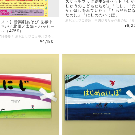
スケッチブック絵本5冊セット「せか
じゅうのこどもたちが」「にじ」「
かがほしをみていた」「ともだちに
ために」「はじめのいっぽ」
キスト】音楽劇あそび 世界中
¥8,2
たちが／北風と太陽～ハッピー
～（4759）
2023年9月27日発売！ 新沢としひこと中川ひろたかの名曲が音楽劇になりました！ 音楽劇あそび「世界中のこどもたちが」「北風と太陽～ハッピーチルドレン～」は、新沢としひこ作詞・中川ひろたか作曲による子どもにも大人にも愛される名曲たちが散りばめられた発表会にぴったりの2作品です。 低年齢児向け「世界中のこどもたちが」 ハワイアン・タンゴ・サンバ・ワルツと、世界中の様々な音楽でアレンジされた「世界中のこどもたちが」を、いろいろなコスチュームで踊る作品です。 幼児向け「北風と太陽～ハッピーチルドレン～」 「ハッピーチルドレン」「おひさまになりたい」「風はともだち」が挿入歌になっているイソップ物語「北風と太陽」の音楽劇です。 --------------------- 【CD&テキスト】 テキスト＝脚本・振付・指導のポイント・衣装のアイデア・ピアノ伴奏譜を掲載しています。 ・サイズ：B5版（182mm×257mm） ・ページ数：80ページ CD＝全曲の完成編とカラオケを収録しています。 ・曲数：28曲（カラオケ12曲を含む） 発売：日本コロムビア --------------------- CD＝全曲の［完成編］と［カラオケ］を収録しています。 「世界中のこどもたちが」収録曲 M1 世界中のこどもたちが 〜ハワイアンバージョン M2 世界中のこどもたちが 〜タンゴバージョン M3 世界中のこどもたちが 〜サンバージョン M4 世界中のこどもたちが 〜ワルツバージョン M5 世界中のこどもたちが 〜マーチバージョン 脚本・作詞／新沢としひこ 作曲／中川ひろたか 編曲／亀山耕一郎 ナレーション／山野さと子 うた・セリフ／山野さと子・こんやしょうたろう〈アルケミスト〉・からふるぽっけ（なおちゃん ちーちゃん）・吉木りさ・新沢としひこ 「北風と太陽〜ハッピーチルドレン〜」収録曲 M1 北風と太陽のうた ☆ M2 旅人のうた ☆ M3 力くらべのうた〜北風編 ☆ M4 風はともだち ★ M5 力くらべのうた〜太陽編 ☆ M6 おひさまになりたい ★ M7 ハッピーチルドレン ★ 脚本／川崎やすひこ 演出・振付／金子しんぺい ★作詞／新沢としひこ 作曲／中川ひろたか ☆作詞／川崎やすひこ 作曲／山田リイコ 編曲／タカバタケ俊 うた・セリフ／あおぞらワッペン（金子しんぺい 千葉純平 山田リイコ）
¥4,180