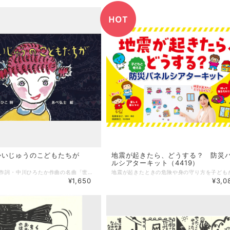
かいじゅうのこどもたちが
地震が起きたら、どうする？ 防災
ルシアターキット（4419）
新沢としひこ作詞・中川ひろたか作曲の名曲「世界中のこどもたちが」が、待望のスケッチブック絵本になりました！ いろいろな国の“人”と“動物”の子どもたち、そして画面いっぱいに広がる“海”や“空”。あべ弘士さんが描く、あたたかく力強い世界とともに、歌のメッセージが広がる一冊です。保育の現場や読み聞かせにもおすすめです。 ぜひお楽しみください！ ＊巻末にメロディ譜付き ＊スケッチブック絵本シリーズの仕様を見直し、従来の「ハードカバー（ひも付き）」から「ハードカバー（ひも無し）」へ変更いたしました。シリーズと同様の価格でお届けするための仕様変更です。あらかじめご了承ください。 --------------------- 【商品詳細】 詩：新沢としひこ 絵：あべ弘士 ブックデザイン：谷越のりあき 編集： 市河紀子 出版社：アスク・ミュージック サイズ：140mm×230 mm ページ数：32ページ
¥1,650
¥3,0