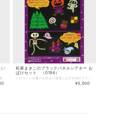
たい
松家まきこのブラックパネルシアター お
ばけセット （0194）
赤ちゃんに、たんこぶができて泣いちゃった。僕が“いたいのいたいのとんでいけ〜”と歌うと…。 あ！ 泣きやんだ！ でも、僕にたんこぶができちゃって、今度は僕が泣いちゃった！ 「いたいのいたいのとんでいけ」は、魔法のおまじない。子どもたちと元気いっぱい歌いながら、泣き顔から笑顔になるパネルを楽しんでくださいね。 不織布はカラー印刷済みですので、切ったらすぐに演じることができます！ --------------------- 【商品詳細】 B4判カラー印刷済み不織布：8枚 指導書（メロディ譜を掲載）：1冊 ＊CDはついていません。 発売：アスク・ミュージック 【作品詳細】 原案：松家京平 パネルシアター案：松家まきこ イラスト：鈴木えりん 作詞：松家まきこ 作曲：新沢としひこ
ハロウィンや夏のお泊まり保育におすすめのブラックパネルシアターセットです。 「今夜はハロウィンナイト」と「Dark Dark House（ダークダークハウス）」の2作品を演じることができます。 CDブック「あそびうた ぎゅぎゅっ！」と「ハロウィンSONGS」に収録の人気のダンス曲「今夜はハロウィンナイト」がブラックパネルシアターになりました。 「Dark Dark House（ダークダークハウス）」は、暗い家に入っていくと暗い部屋があって…、ちょっぴり怖くてドキドキするお話です。ピアノ伴奏譜と型紙は「ハロウィンSONGS」に掲載しています。 不織布は蛍光カラーインクで印刷済みです。 --------------------- 【商品詳細】 B4判カラー印刷済み不織布：8枚（蛍光） 指導書（メロディ譜を掲載）：1冊 ＊CDはついていません。 発売：アスク・ミュージック 【作品詳細】 パネルシアター案：松家まきこ イラスト：鈴木えりん 「今夜はハロウィンナイト」 作詞：川崎やすひこ 作曲：新沢としひこ 「Dark Dark House（ダークダークハウス）」 作詞：松家まきこ 作曲：山田リイコ
00
¥5,500