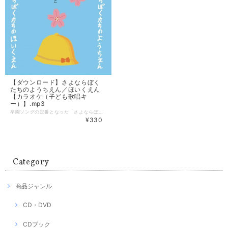
【ダウンロード】さよならぼく
たちのようちえん／ほいくえん
【カラオケ（子ども歌唱キ
ー）】.mp3
卒園ソングの定番となった「さよならぼくたちのようちえん／ほいくえん」の【カラオケ（子ども歌唱キー）】のmp3です。 ------------------ 【ダウンロード】 形式：mp3 さよならぼくたちのようちえん／ほいくえん 作詞：新沢としひこ 作曲：島筒英夫 カラオケ（子ども歌唱キー） 別売のシングルCD・楽譜ピースもあります。 ▼シングルCD https://askmusic.official.ec/items/50942987 ▼楽譜ピース https://askmusic.official.ec/items/54115685 【注意事項】ご購入前にご確認ください ＊携帯端末ではファイルをダウンロードすることができません。パソコンでご利用ください。 ＊購入完了メールにダウンロードURLが記載されます。URLにアクセスし、購入時のメールアドレスをご入力いただくことでダウンロードが可能となります。購入から3日間・3回までダウンロードすることが可能です。 ＊クレジットカード決済のみ利用が可能です。コンビニ・銀行振込・後払い決済はご利用いただけません。
¥330
Category
商品ジャンル
CD・DVD
CDブック