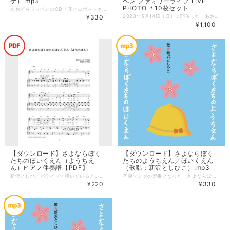
ケ）.mp3
ペン ファミリーライブ LIVE
PHOTO ＊10枚セット
あおぞらワッペンのCD「花とロボットさん」に収録されている「にじ」のカラオケです。 --------------------- 【ダウンロード】 形式：mp3 にじ 作詞／新沢としひこ 作曲／中川ひろたか 編曲／籠島裕昌 【注意事項】ご購入前にご確認ください ＊携帯端末ではファイルをダウンロードすることができません。パソコンでご利用ください。 ＊購入完了メールにダウンロードURLが記載されます。URLにアクセスし、購入時のメールアドレスをご入力いただくことでダウンロードが可能となります。購入から3日間・3回までダウンロードすることが可能です。 ＊クレジットカード決済のみ利用が可能です。コンビニ・銀行振込・後払い決済はご利用いただけません。
¥330
2023年5月14日（日）に開催した「あおぞらワッペン ファミリーライブ」のLIVE PHOTO 10枚セットです。 本商品は、デジタルデータのダウンロード販売になります。印刷などに関してはご自身で行って頂く必要がありますので、ご購入の際にはご注意ください。 --------------------- 【ダウンロード】 画像サイズ：1780 × 1270 ピクセル 画像形式：png ＊10枚セットのzipファイルでダウンロードされます。 --------------------- あおぞらワッペン ファミリーライブ 2023年5月14日（日） 渋谷区文化総合センター大和田 伝承ホールにて開催 【注意事項】ご購入前にご確認ください ＊携帯端末ではファイルをダウンロードすることができません。パソコンでご利用ください。 ＊購入完了メールにダウンロードURLが記載されます。URLにアクセスし、購入時のメールアドレスをご入力いただくことでダウンロードが可能となります。購入から3日間・3回までダウンロードすることが可能です。 ＊クレジットカード決済のみ利用が可能です。コンビニ・銀行振込・後払い決済はご利用いただけません。
¥1,100
【ダウンロード】さよならぼく
【ダウンロード】さよならぼく
たちのほいくえん（ようちえ
たちのようちえん／ほいくえん
ん）ピアノ伴奏譜【PDF】
（歌唱：新沢としひこ）.mp3
新沢としひこがライブで弾いているアレンジのピアノ伴奏譜です。 子どもや女性が歌えるキー（高さ）になっています。 楽譜は「ほいくえん」になっていますので、「ようちえん」「こどもえん」の方は歌い変えて使ってくださいね。 ご自分の園の名前・クラスの名前でもどうぞ! --------------------- 【ダウンロード】 形式：PDF ・ト長調 ・全４ページ 作詞・編曲：新沢としひこ 作曲：島筒英夫
卒園ソングの定番となった「さよならぼくたちのようちえん／ほいくえん（歌唱：新沢としひこ）」のmp3です。 ------------------ 【ダウンロード】 形式：mp3 さよならぼくたちのようちえん／ほいくえん 作詞：新沢としひこ 作曲：島筒英夫 歌：新沢としひこ 別売のシングルCD・楽譜ピースもあります。 ▼シングルCD https://askmusic.official.ec/items/50942987 ▼楽譜ピース https://askmusic.official.ec/items/54115685 【注意事項】ご購入前にご確認ください ＊携帯端末ではファイルをダウンロードすることができません。パソコンでご利用ください。 ＊購入完了メールにダウンロードURLが記載されます。URLにアクセスし、購入時のメールアドレスをご入力いただくことでダウンロードが可能となります。購入から3日間・3回までダウンロードすることが可能です。 ＊クレジットカード決済のみ利用が可能です。コンビニ・銀行振込・後払い決済はご利用いただけません。
¥220
¥330