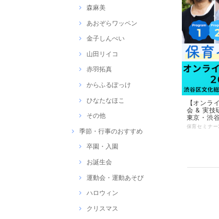
森麻美
あおぞらワッペン
金子しんぺい
山田リイコ
赤羽拓真
からふるぽっけ
ひなたなほこ
【オンラ
会 & 実
その他
東京・渋
季節・行事のおすすめ
卒園・入園
お誕生会
運動会・運動あそび
ハロウィン
クリスマス