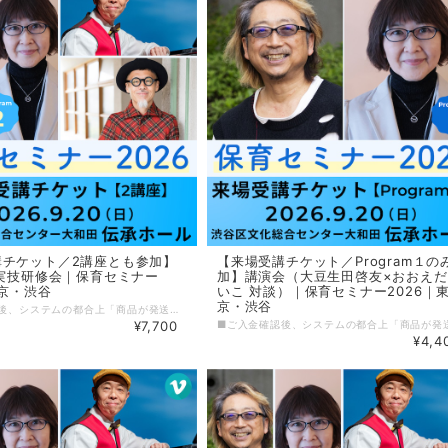
講チケット／2講座とも参加】
【来場受講チケット／Program１の
 実技研修会｜保育セミナー
加】講演会（大豆生田啓友×おおえだ
東京・渋谷
いこ 対談）｜保育セミナー2026｜
京・渋谷
■ご入金確認後、システムの都合上「商品が発送されました」というメールが届きますが、実際のチケットは９月上旬より順次発送いたします■ 保育セミナー2026「Program１／講演会」と「Program２／実技研修会」の2講座を会場で受講できる【来場受講チケット】です。 保育者はもちろん、子どもとかかわる仕事をしている方、お母さん・お父さん・学生の方など、どなたでも参加できる心も体も豊かになるセミナーです。 -----------------〈イベント詳細〉------------------ 保育セミナー2026 ［日程］9月20日（日） ［会場］渋谷区文化総合センター大和田［6F］伝承ホール 東京都渋谷区桜丘町23-21 ［チケット］ 来場受講チケット（定員＝300名） ★・2講座とも参加 7700円 ・Program１のみ参加 4400円（全席指定） ・Program２のみ参加 4400円（全席指定） オンライン受講チケット（見逃し配信10月31日まで） ・4950円（個人／2講座セットのみ） ・15,400円（園・施設などの団体料金／2講座セットのみ） ［主催］小学館『新 幼児と保育』編集部／アスク・ミュージック ［協賛］小学館アカデミー保育園／園ふぁん with 新 幼児と保育／HoiClue[ほいくる] 【Program１】13:30～15:30（受付13:00～） 大豆生田啓友×おおえだけいこ 対談 マメ先生・おおえださんと保育を語ろう！ 学ぼう！ 『日本が誇る！ ていねいな保育』『日本版保育ドキュメンテーションのすすめ』『子どもが中心の「共主体」の保育へ』の累計発行部数10 万部超のマメ先生とおおえださんが登壇！ いまの保育の気になるところ、これからの保育のキーワードについてとことんお話しします。また7月末発売予定の新刊『保育の学びnoteBOOK』から学びのポイントについて実践例を交えながらリアル解説。会場では、質疑応答＆新刊へのサイン会も行う予定です。ぜひ、ご参加ください。 【Program２】16:30〜18:30（受付16:00～） 新沢としひこ&長谷川義史 大人のためのえほんうたコンサート 絵本を朗読したり、絵本から生まれた歌を歌ったり。「絵本」と「歌」を楽しむ大人のためのコンサートです。新沢としひこのピアノ＆歌に合わせて長谷川義史さんがその場で描く“ライブペインティング” も見ごたえアリ！ 笑ったり、驚いたり、ときに胸がじんわりと温かくなる癒やしの時間をお届けします。どうぞ、お楽しみに！ 【プロフィール】 大豆生田啓友（おおまめうだ ひろとも） 玉川大学教育学部教授。こども家庭庁「こども家庭審議会」委員および「幼児期までのこどもの育ち部会」委員（部会長代理）。文科省「今後の幼児教育の教育課程、指導、評価等の在り方に関する有識者検討会」委員、保育の質の向上、子育て支援などの研究を中心に行う。NH K E テレ『すくすく子育て』をはじめテレビ出演や講演など幅広く活動。著書に『日本が誇る！ ていねいな保育』（共著・小学館）など多数。 おおえだけいこ 主に保育・教育系媒体作成にかかわるライター、イラストレーター、漫画家。小学館『新 幼児と保育』、保育雑誌『エデュカーレ』などで執筆。著書『子どもが中心の「共主体」の保育へ』（小学館）では、第61回日本保育学会保育学文献賞を受賞。ほかに『日本が誇る！ ていねいな保育』（大豆生田先生との共著／小学館）などがある。 新沢としひこ（しんざわ としひこ） シンガーソングライター。学生時代にライブハウスで音楽活動を始め、東京で保育を経験した後、数多くのCDや楽譜集を発表。現在はソロコンサートや保育講習会の講師として活躍するかたわら、CD制作のほか児童文学の執筆や絵本を出版するなどマルチに才能を発揮している。代表作に『世界中のこどもたちが』『にじ』『さよならぼくたちのようちえん』など。 長谷川義史（はせがわ よしふみ） 絵本作家。大阪府生まれ。『おじいちゃんのおじいちゃんのおじいちゃんのおじいちゃん』（BL出版）でデビュー。絵筆を使った大胆なタッチとユーモアあふれる独特のストーリーが持ち味で、これまで数多くの絵本作品を生み出している。『ぼくがラーメンたべてるとき』で小学館児童出版文化賞を受賞するなど、受賞作品も多数。
¥7,700
¥4,4