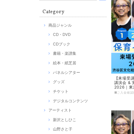
Category
商品ジャンル
CD・DVD
CDブック
書籍・楽譜集
絵本・紙芝居
パネルシアター
【来場受
グッズ
講演会 &
2026｜
チケット
デジタルコンテンツ
アーティスト
新沢としひこ
山野さと子