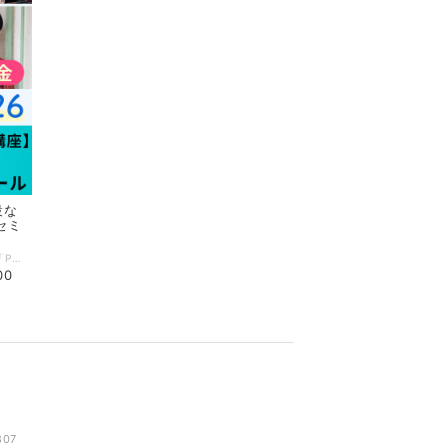
設な
セミ
保育セミナー2026「Program１／講演会」と「Program２／実技研修会」の2講座を園・施設などみなさんでオンライン受講できる【オンライン受講チケット】です。 保育者はもちろん、子どもとかかわる仕事をしている方、お母さん・お父さん・学生の方など、どなたでも参加できる心も体も豊かになるセミナーです。 オンラインチケットをご購入の方には公演日までに下記をメールにてお送りします。 ・アーカイブ視聴用＝［URL］［パスワード］ ＊購入の園・施設以外でのアドレスの共有はご遠慮ください。 ■見逃し配信は10月31日（土）までご覧いただけます。 ■ご入金後のキャンセルはお受けできませんのでご注意ください。 ---------------------〈イベント詳細〉--------------------- 保育セミナー2026 ［日程］9月20日（日） ［会場］渋谷区文化総合センター大和田［6F］伝承ホール 東京都渋谷区桜丘町23-21 ［チケット］ 来場受講チケット（定員＝300名） ・2講座とも参加 7700円 ・Program１のみ参加 4400円（全席指定） ・Program２のみ参加 4400円（全席指定） オンライン受講チケット（見逃し配信10月31日まで） ・4950円（個人／2講座セットのみ） ★・15,400円（園・施設などの団体料金／2講座セットのみ） ［主催］小学館『新 幼児と保育』編集部／アスク・ミュージック ［協賛］小学館アカデミー保育園／園ふぁん with 新 幼児と保育／HoiClue[ほいくる] 【Program１】13:30～15:30（受付13:00～） 大豆生田啓友×おおえだけいこ 対談 マメ先生・おおえださんと保育を語ろう！ 学ぼう！ 『日本が誇る！ ていねいな保育』『日本版保育ドキュメンテーションのすすめ』『子どもが中心の「共主体」の保育へ』の累計発行部数10 万部超のマメ先生とおおえださんが登壇！ いまの保育の気になるところ、これからの保育のキーワードについてとことんお話しします。また7月末発売予定の新刊『保育の学びnoteBOOK』から学びのポイントについて実践例を交えながらリアル解説。会場では、質疑応答＆新刊へのサイン会も行う予定です。ぜひ、ご参加ください。 【Program２】16:30〜18:30（受付16:00～） 新沢としひこ&長谷川義史 大人のためのえほんうたコンサート 絵本を朗読したり、絵本から生まれた歌を歌ったり。「絵本」と「歌」を楽しむ大人のためのコンサートです。新沢としひこさんのピアノ＆歌に合わせて長谷川義史がその場で描く“ライブペインティング” も見ごたえアリ！ 笑ったり、驚いたり、ときに胸がじんわりと温かくなる癒やしの時間をお届けします。どうぞ、お楽しみに！ 【プロフィール】 大豆生田啓友（おおまめうだ ひろとも） 玉川大学教育学部教授。こども家庭庁「こども家庭審議会」委員および「幼児期までのこどもの育ち部会」委員（部会長代理）。文科省「今後の幼児教育の教育課程、指導、評価等の在り方に関する有識者検討会」委員、保育の質の向上、子育て支援などの研究を中心に行う。NH K E テレ『すくすく子育て』をはじめテレビ出演や講演など幅広く活動。著書に『日本が誇る！ ていねいな保育』（共著・小学館）など多数。 おおえだけいこ 主に保育・教育系媒体作成にかかわるライター、イラストレーター、漫画家。小学館『新 幼児と保育』、保育雑誌『エデュカーレ』などで執筆。著書『子どもが中心の「共主体」の保育へ』（小学館）では、第61回日本保育学会保育学文献賞を受賞。ほかに『日本が誇る！ ていねいな保育』（大豆生田先生との共著／小学館）などがある。 新沢としひこ（しんざわ としひこ） シンガーソングライター。学生時代にライブハウスで音楽活動を始め、東京で保育を経験した後、数多くのCDや楽譜集を発表。現在はソロコンサートや保育講習会の講師として活躍するかたわら、CD制作のほか児童文学の執筆や絵本を出版するなどマルチに才能を発揮している。代表作に『世界中のこどもたちが』『にじ』『さよならぼくたちのようちえん』など。 長谷川義史（はせがわ よしふみ） 絵本作家。大阪府生まれ。『おじいちゃんのおじいちゃんのおじいちゃんのおじいちゃん』（BL出版）でデビュー。絵筆を使った大胆なタッチとユーモアあふれる独特のストーリーが持ち味で、これまで数多くの絵本作品を生み出している。『ぼくがラーメンたべてるとき』で小学館児童出版文化賞を受賞するなど、受賞作品も多数。
00
807