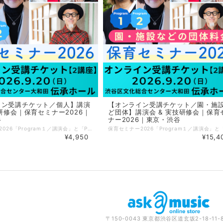
イン受講チケット／個人】講演
【オンライン受講チケット／園・施
技研修会｜保育セミナー2026｜
ど団体】講演会 & 実技研修会｜保育
谷
ナー2026｜東京・渋谷
保育セミナー2026「Program１／講演会」と「Program２／実技研修会」のオンライン受講できる【オンライン受講チケット】です。 保育者はもちろん、子どもとかかわる仕事をしている方、お母さん・お父さん・学生の方など、どなたでも参加できる心も体も豊かになるセミナーです。 オンラインチケットをご購入の方には公演日までに下記をメールにてお送りします。 ・アーカイブ視聴用＝［URL］［パスワード］ ＊アドレスの共有はご遠慮ください。 ■見逃し配信は10月31日（土）までご覧いただけます。 ■ご入金後のキャンセルはお受けできませんのでご注意ください。 ---------------------〈イベント詳細〉--------------------- 保育セミナー2026 ［日程］9月20日（日） ［会場］渋谷区文化総合センター大和田［6F］伝承ホール 東京都渋谷区桜丘町23-21 ［チケット］ 来場受講チケット（定員＝300名） ・2講座とも参加 7700円 ・Program１のみ参加 4400円（全席指定） ・Program２のみ参加 4400円（全席指定） オンライン受講チケット（見逃し配信10月31日まで） ★・4950円（個人／2講座セットのみ） ・15,400円（園・施設などの団体料金／2講座セットのみ） ［主催］小学館『新 幼児と保育』編集部／アスク・ミュージック ［協賛］小学館アカデミー保育園／園ふぁん with 新 幼児と保育／HoiClue[ほいくる] 【Program１】13:30～15:30（受付13:00～） 大豆生田啓友×おおえだけいこ 対談 マメ先生・おおえださんと保育を語ろう！ 学ぼう！ 『日本が誇る！ ていねいな保育』『日本版保育ドキュメンテーションのすすめ』『子どもが中心の「共主体」の保育へ』の累計発行部数10 万部超のマメ先生とおおえださんが登壇！ いまの保育の気になるところ、これからの保育のキーワードについてとことんお話しします。また7月末発売予定の新刊『保育の学びnoteBOOK』から学びのポイントについて実践例を交えながらリアル解説。会場では、質疑応答＆新刊へのサイン会も行う予定です。ぜひ、ご参加ください。 【Program２】16:30〜18:30（受付16:00～） 新沢としひこ&長谷川義史 大人のためのえほんうたコンサート 絵本を朗読したり、絵本から生まれた歌を歌ったり。「絵本」と「歌」を楽しむ大人のためのコンサートです。新沢としひこのピアノ＆歌に合わせて長谷川義史さんがその場で描く“ライブペインティング” も見ごたえアリ！ 笑ったり、驚いたり、ときに胸がじんわりと温かくなる癒やしの時間をお届けします。どうぞ、お楽しみに！ 【プロフィール】 大豆生田啓友（おおまめうだ ひろとも） 玉川大学教育学部教授。こども家庭庁「こども家庭審議会」委員および「幼児期までのこどもの育ち部会」委員（部会長代理）。文科省「今後の幼児教育の教育課程、指導、評価等の在り方に関する有識者検討会」委員、保育の質の向上、子育て支援などの研究を中心に行う。NH K E テレ『すくすく子育て』をはじめテレビ出演や講演など幅広く活動。著書に『日本が誇る！ ていねいな保育』（共著・小学館）など多数。 おおえだけいこ 主に保育・教育系媒体作成にかかわるライター、イラストレーター、漫画家。小学館『新 幼児と保育』、保育雑誌『エデュカーレ』などで執筆。著書『子どもが中心の「共主体」の保育へ』（小学館）では、第61回日本保育学会保育学文献賞を受賞。ほかに『日本が誇る！ ていねいな保育』（大豆生田先生との共著／小学館）などがある。 新沢としひこ（しんざわ としひこ） シンガーソングライター。学生時代にライブハウスで音楽活動を始め、東京で保育を経験した後、数多くのCDや楽譜集を発表。現在はソロコンサートや保育講習会の講師として活躍するかたわら、CD制作のほか児童文学の執筆や絵本を出版するなどマルチに才能を発揮している。代表作に『世界中のこどもたちが』『にじ』『さよならぼくたちのようちえん』など。 長谷川義史（はせがわ よしふみ） 絵本作家。大阪府生まれ。『おじいちゃんのおじいちゃんのおじいちゃんのおじいちゃん』（BL出版）でデビュー。絵筆を使った大胆なタッチとユーモアあふれる独特のストーリーが持ち味で、これまで数多くの絵本作品を生み出している。『ぼくがラーメンたべてるとき』で小学館児童出版文化賞を受賞するなど、受賞作品も多数。
¥4,950
¥15,4
〒150-0043 東京都渋谷区道玄坂2-18-11-