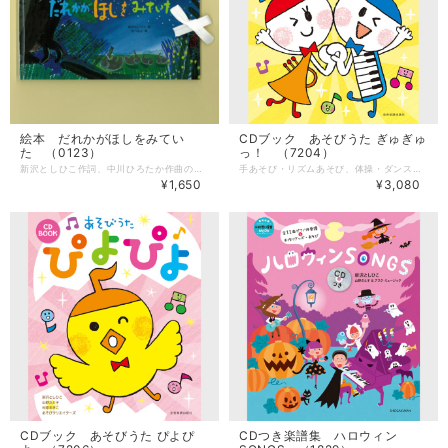
絵本 だれかがほしをみてい
CDブック あそびうた ぎゅぎゅ
た （0123）
っ！ （7204）
新沢としひこ作詞、中川ひろたか作曲の歌「誰かが星をみていた」。 この歌をあべ弘士さんが絵本にしました。 歌の歌詞のように、 ゾウたちは草原に寝ころんで、ペンギンたちは氷山に寝ころんで、みんな星を見ています。 ＊巻末にメロディ譜付き --------------------- 【商品詳細】 詩：新沢としひこ 絵：あべ弘士 出版社：アスク・ミュージック サイズ：140mm×230 mm ページ数：32ページ ＊ご希望の方には、新沢としひこのサインを入れてお届けします。 「サインを希望する」にチェックを入れてご注文ください。 「〇〇さんへ」と宛名のご希望がある場合は、注文フォームの備考欄にお書き添えください。 （サイン入りでのご注文は発送までに時間がかかる場合がございます）
手あそび・リズムあそび、体操・ダンス、はじまりの歌・さよならの歌など、保育の現場で毎日使えるあそびうたが、“ぎゅぎゅっ”と詰まった１冊。 あそびや歌は、新沢としひこのほか、山野さと子・山田リイコ・森麻美も作りました。付録CDでは、新沢としひこ・山野さと子・山田リイコがうたっています。 --------------------- 【商品詳細】 著者：新沢としひこ・山野さと子・森 麻美・山田リイコ 監修：新沢としひこ ピアノ編曲：山野さと子 曲数：20曲 サイズ：AB版（210mm × 257mm） ページ数：72ページ 出版社：全音楽譜出版社 ■収録曲 1 あいさつしましょ！ （はじまりの歌） 2 ギュギュギュテレパシー（あそびうた） 3 てのひらパネルでホイホイホイ（あそびうた） 4 こぶしちゃん（あそびうた） 5 ピリピリピンピンつたわるエネルギー（あそびうた） 6 どっちもOK！（あそびうた） 7 ありんこもそらもともだち（あそびうた） 8 ニコニコしてプンプンして（あそびうた） 9 手拍子ソング（リズムあそび） 10 タンバリンならそう（楽器あそび） 11 ハッピーアンサンブル（楽器あそび） 12 ハッピーハッピーミュージック（リズムあそび） 13 あめの日にはあめの歌（ダンス） 14 パレードパレード（ダンス） 15 今夜はハロウィンナイト（ダンス） 16 カボチャチャランタンタン（ダンス） 17 モリモリマッチョ！！（体操） 18 雨あがり（うたあそび） 19 ちいさな島のうた（うたあそび） 20 グッバイソング（さよならの歌）
¥1,650
¥3,080
CDブック あそびうた ぴよぴ
CDつき楽譜集 ハロウィン