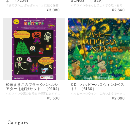
よ （7206）
SONGS （1829）
「あそびうた ぎゅぎゅっ！」に続く保育現場で大活躍のCDブック第2弾！ 親子で楽しむふれあいあそび、ダンス・体操、タオルあそびやパネルシアターなど、乳幼児向けの楽しいあそびうたが満載！ これ１冊で、小さな子どもたちとたくさんあそべます。 --------------------- 【商品詳細】 著者：新沢としひこ・山野さと子・森 麻美・山田リイコ・松家まきこ 監修：新沢としひこ ピアノ編曲：山野さと子・山田リイコ 曲数：20曲 サイズ：AB版（210mm × 257mm） ページ数：80ページ 出版社：全音楽譜出版社 ■収録曲 1 おさんぽぴよぴよ 2 ド・ス・コ・イ 3 ハイハイロックンロール 4 ねえ みてて 5 ハッピーハッピーハロウィン 6 これはおてて 7 かわいいほっぺ 8 おててちゃん 9 ピポパポロボット 10 いたいのいたいのとんでいけ（パネルシアター） 11 こぶたちゃん ばあ！（パネルシアター） 12 タオルのうさこちゃん 13 てのひらひらひら 14 かぼちゃどん 15 もってきてね 16 カエルくん 17 すてきな音がする 18 ゆっくりオニ 19 ふかもこもこ 20 おねむのじかん
ハロウィンをもっと楽しくする歌・あそび・ダンス・パネルシアターなど全11曲を紹介するCDつき楽譜集。 CDには、名曲「誰かが星をみていた」も収録しています。 楽譜集には、全曲のピアノ伴奏譜のほか、曲に合わせて楽しめる手作りグッズ、パネルシアターの演じ方と型紙、手軽にできるふれあい遊び、ダンスの振り付けなども紹介しています。 --------------------- 【商品詳細】 著者：新沢としひこ・山野さと子・森 麻美・ あおぞらワッペン（金子しんぺい・千葉純平・山田リイコ）・松家まきこ 監修：新沢としひこ ピアノ編曲：山野さと子・山田リイコ 曲数：11曲 サイズ：AB版（210mm × 257mm） ページ数：64ページ 出版社：小学館 ■収録曲 1.ゆらりんオバケ 2.ミセスランタンのおみせ 3.Dark Dark House（ダークダークハウス） 4.ハロハロウィンウィンはじまるよ 5.いっぽんすじのオバケ 6.ジャンケンポンでうらめしや 7.ベビベビハロウィン 8.モンスターアイドル 9.ハッピーハッピーハロウィン 10.今夜はハロウィンナイト 11.誰かが星をみていた
¥3,080
¥2,640
松家まきこのブラックパネルシ
CD ハッピーハロウィン♪ベス
アター おばけセット （0194）
ト! （6130）
ハロウィンや夏のお泊まり保育におすすめのブラックパネルシアターセットです。 「今夜はハロウィンナイト」と「Dark Dark House（ダークダークハウス）」の2作品を演じることができます。 CDブック「あそびうた ぎゅぎゅっ！」と「ハロウィンSONGS」に収録の人気のダンス曲「今夜はハロウィンナイト」がブラックパネルシアターになりました。 「Dark Dark House（ダークダークハウス）」は、暗い家に入っていくと暗い部屋があって…、ちょっぴり怖くてドキドキするお話です。ピアノ伴奏譜と型紙は「ハロウィンSONGS」に掲載しています。 不織布は蛍光カラーインクで印刷済みです。 --------------------- 【商品詳細】 B4判カラー印刷済み不織布：8枚（蛍光） 指導書（メロディ譜を掲載）：1冊 ＊CDはついていません。 発売：アスク・ミュージック 【作品詳細】 パネルシアター案：松家まきこ イラスト：鈴木えりん 「今夜はハロウィンナイト」 作詞：川崎やすひこ 作曲：新沢としひこ 「Dark Dark House（ダークダークハウス）」 作詞：松家まきこ 作曲：山田リイコ
ハッピーハロウィン！こわいようでハッピーな気分になれる、ファミリーやとお友だち・キッズイベントで楽しめるハロウィンミュージック集ベスト。 本場で有名なハロウィン・ソング(英語歌唱)からコミカルなおばけのキッズソングに洋楽BGMまで！ハロウィン・仮装パレードしたあとは、ハッピーなハロウィンミュージックとともに、レッツ・ホームパーティー♪♪ 毎年使える、新定番のハロウィン・キッズミュージックです。 ★No.2,No.3で「あおぞらワッペン」が。No.5で山野さと子が参加する「ヒネるズ」が歌唱してます。 --------------------- 【CD】 歌 ：あおぞらワッペン、ヒネるズ(中川ひろたか・山野さと子、本田洋一郎)ほか 曲数：25曲 発売：キングレコード ■収録曲 ※英語歌唱 ☆インストゥルメンタル 1.Ｈｅｌｌｏ！ ハロウィン・モンスターズ ☆ 2.ハッピーハッピーハロウィン／あおぞらワッペン 3.いたずらオバケのぶらぶらダンス／あおぞらワッペン 4.おばけなんてないさ～ハロウィン・スペシャルバージョン～／ヒロカズ・デガワ、ルミコ・バーンズ 5.おばけのフェス～モンスター歌合戦！～／ヒネるズ（中川ひろたか、山野さと子、本田洋一郎） 6.おばけのパーティー／ひろみち＆たにぞう、スマイルキッズ 7.おばけのドロンバァー／ロケットくれよん 8.モンスタップ／ひなたおさむ、山岡ゆうこ 9.カゲのオバケ／河野玄太、わたなべふみこ 10.かぼちゃチャチャ／ひろみち＆たにぞう、スマイルキッズ 11.ハオハオ／渡辺かおり、たいらいさお 12.ハッピー・ハロウィン Happy Halloween／エリック・ジェイコブセン、DSS Kids ※ 13.モンスター・マッシュ Monter Mash／ルミコ・バーンズ、トム・クラーク、ソネス・スティーブンス、ヒロカズ・デガワ ※ 14.ロール・ザット・パンプキン Roll That Pumpkin／ルミコ・バーンズ、ヒロカズ・デガワ ※ 15.ハロウィーン・タウンへようこそ This is Halloween／ルミコ・バーンズ、トム・クラーク、ソネス・スティーブンス、ヒロカズ・デガワ ※ 16.スプーキー・ルー Spooky Loo／クリステル・チアリ ※ 17.１０このかぼちゃ Ten Little Pumpkins／クリステル・チアリ ※ 18.ナイト・オブ・ハロウィンＮｉｇｈｔ of Halloween／ＤＪ Ａｙｕｔａｙａ ☆ 19.スリラー Ｔｈｒｉｌｌｅｒ／ＤＪ Ａｙｕｔａｙａ ☆ 20.ゴースト・バスターズGhost Busters／ＤＪ Ａｙｕｔａｙａ ☆ 21.「ホーム・アローン」メインテーマ Main Title “Home Alone“／ＤＪ Ａｙｕｔａｙａ ☆ 22.ハッピーハッピーハロウィン／カラオケ ☆ 23.いたずらオバケのぶらぶらダンス／カラオケ ☆ 24.おばけなんてないさ～ハロウィン・スペシャルバージョン／カラオケ ☆ 25.おばけのフェス～モンスター歌合戦！～／カラオケ ☆
¥5,500
¥2,090
Category