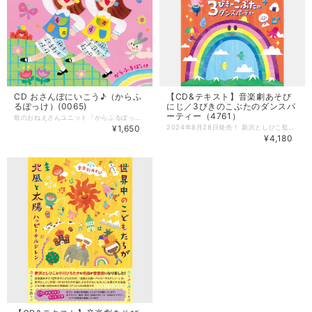
CD おさんぽにいこう♪（からふ
【CD&テキスト】音楽劇あそび
るぽっけ）(0065)
にじ／3びきのこぶたのダンスパ
ーティー（4761）
歌のおねえさんユニット『からふるぽっけ』初めてのミニアルバムができました！ オリジナル曲「からふるぽっけのうた」、「バイバイまたね」を含む、 からふるぽっけのコンサートでおなじみの5曲を収録！ からふるぽっけらしさがぎゅっと詰まった一枚です。 --------------------- CD「おさんぽにいこう♪」 うた：からふるぽっけ（ちーちゃん・なおちゃん） 曲数：10曲（5曲＋カラオケ5曲） 発売：アスク・ミュージック 発売日：2026年7月24日発売 ▼配信はこちら https://linkco.re/HDyfFnGY ■収録曲 １ からふるぽっけのうた 作詞／川崎やすひこ 作曲／山野さと子 編曲／ 滝澤みのり うた／からふるぽっけ ２ たのしいね 作詞／山内佳鶴子 作曲／寺島尚彦 編曲／ 滝澤みのり うた／からふるぽっけ ３ おひさまになりたい 作詞／新沢としひこ 作曲／中川ひろたか 編曲／ 滝澤みのり うた／からふるぽっけ コーラス／さくらキッズ ４ あおいそらに えを かこう 作詞／一樹和美 作曲／上柴はじめ 編曲／ 滝澤みのり うた／からふるぽっけ コーラス／さくらキッズ ５ バイバイまたね 作詞／川崎やすひこ 作曲／山野さと子 編曲／ 滝澤みのり うた／からふるぽっけ ＊各曲のカラオケ音源（メロディ入り）も収録しています。
¥1,650
2024年8月28日発売！ 新沢としひこ監修の音楽劇あそび2作品を収録！ 新沢としひこ作詞・中川ひろたか作曲の名曲が散りばめられた音楽劇あそび「にじ」と、昔話「3びきのこぶた」をモチーフにした劇あそび「3びきのこぶたのダンスパーティー」を収録。 2作品とも年少〜年長が対象です。 --------------------- 【CD&テキスト】 テキスト＝脚本・振付・指導のポイント・衣装のアイデア・ピアノ伴奏譜を掲載しています。 ・サイズ：B5版（182mm×257mm） ・ページ数：80ページ CD＝全曲の完成編とカラオケを収録しています。 ・曲数：30曲（カラオケ14曲を含む） 発売：日本コロムビア --------------------- ■にじ(年少〜年長向け) 時間：約10分 「テルテルボーイズ」「だから雨ふり」「あめふりシンフォニー」「にじ」が挿入歌になっている発表会にぴったりの音楽劇あそびです。 ＜収録曲＞ 1 タイトルコール 2・10 はれたらいいね ☆ 3・11 テルテルボーイズ ★ 4・12 あめをまっている ☆ 5・13 だから雨ふり ★ 6・14 あめの日いいね ☆ 7・15 あめふりシンフォニー ★ 8・16 でもねやっぱり ☆ 9・17 にじ ★ ＊10〜17はオリジナルカラオケです。 原案：新沢としひこ 脚本：川崎やすひこ 演出・振付：森麻美 ☆作詞：川崎やすひこ 作曲：山野さと子 ★作詞：新沢としひこ 作曲：中川ひろたか 編曲：森悠也 ピアノ編曲：山野さと子 出演：新沢としひこ、山野さと子、からふるぽっけ ■3びきのこぶたのダンスパーティー(年少〜年長向け) 時間：約12分 ダンスが大好きな3びきのこぶたと、ダンスが大嫌いなおおかみが登場する昔話「3びきのこぶた」をモチーフにした劇あそびです。 ＜収録曲＞ 18 タイトルコール 19・25 イエイ！ ダンスパーティー！ 20・26 おおかみだ よ よ よ 21・27 できたできた イエイ！ イエイ！ 22・28 フーフー ぶーぶー とんでいけ！ 23・29 あっちち！ あっちっち！ 24・30 イエイ！ ダンスパーティー！〜エンディング ＊25〜30はオリジナルカラオケです。 脚本・演出・振付：金子しんぺい 作詞：金子しんぺい 作曲：新沢としひこ 編曲：タカバタケ俊 ピアノ編曲：山野さと子 出演：あおぞらワッペン(金子しんぺい、千葉純平、山田リイコ)、石野竜三 ●CD：全曲の［完成編］と［カラオケ］を収録しています。 ●テキスト：脚本・振付・指導のポイント・衣装のアイデア・ピアノ伴奏譜を掲載しています。
¥4,180