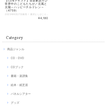
【CD&テキスト】音楽劇あそび
世界中のこどもたちが／北風と
太陽～ハッピーチルドレン～
（4759）
2023年9月27日発売！ 新沢としひこと中川ひろたかの名曲が音楽劇になりました！ 音楽劇あそび「世界中のこどもたちが」「北風と太陽～ハッピーチルドレン～」は、新沢としひこ作詞・中川ひろたか作曲による子どもにも大人にも愛される名曲たちが散りばめられた発表会にぴったりの2作品です。 低年齢児向け「世界中のこどもたちが」 ハワイアン・タンゴ・サンバ・ワルツと、世界中の様々な音楽でアレンジされた「世界中のこどもたちが」を、いろいろなコスチュームで踊る作品です。 幼児向け「北風と太陽～ハッピーチルドレン～」 「ハッピーチルドレン」「おひさまになりたい」「風はともだち」が挿入歌になっているイソップ物語「北風と太陽」の音楽劇です。 --------------------- 【CD&テキスト】 テキスト＝脚本・振付・指導のポイント・衣装のアイデア・ピアノ伴奏譜を掲載しています。 ・サイズ：B5版（182mm×257mm） ・ページ数：80ページ CD＝全曲の完成編とカラオケを収録しています。 ・曲数：28曲（カラオケ12曲を含む） 発売：日本コロムビア --------------------- CD＝全曲の［完成編］と［カラオケ］を収録しています。 「世界中のこどもたちが」収録曲 M1 世界中のこどもたちが 〜ハワイアンバージョン M2 世界中のこどもたちが 〜タンゴバージョン M3 世界中のこどもたちが 〜サンバージョン M4 世界中のこどもたちが 〜ワルツバージョン M5 世界中のこどもたちが 〜マーチバージョン 脚本・作詞／新沢としひこ 作曲／中川ひろたか 編曲／亀山耕一郎 ナレーション／山野さと子 うた・セリフ／山野さと子・こんやしょうたろう〈アルケミスト〉・からふるぽっけ（なおちゃん ちーちゃん）・吉木りさ・新沢としひこ 「北風と太陽〜ハッピーチルドレン〜」収録曲 M1 北風と太陽のうた ☆ M2 旅人のうた ☆ M3 力くらべのうた〜北風編 ☆ M4 風はともだち ★ M5 力くらべのうた〜太陽編 ☆ M6 おひさまになりたい ★ M7 ハッピーチルドレン ★ 脚本／川崎やすひこ 演出・振付／金子しんぺい ★作詞／新沢としひこ 作曲／中川ひろたか ☆作詞／川崎やすひこ 作曲／山田リイコ 編曲／タカバタケ俊 うた・セリフ／あおぞらワッペン（金子しんぺい 千葉純平 山田リイコ）
¥4,180
Category
商品ジャンル
CD・DVD
CDブック
書籍・楽譜集
絵本・紙芝居
パネルシアター
グッズ