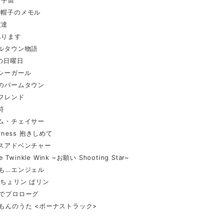
ト宇宙
り帽子のメモル
友達
ふります
プルタウン物語
ィの日曜日
ンシーガール
国のパームタウン
とフレンド
符
ーム・チェイサー
erness 抱きしめて
モスアドベンチャー
le Twinkle Wink ~お願い Shooting Star~
とも…エンジェル
ン ちょリン ぱリン
みでプロローグ
えもんのうた <ボーナストラック>