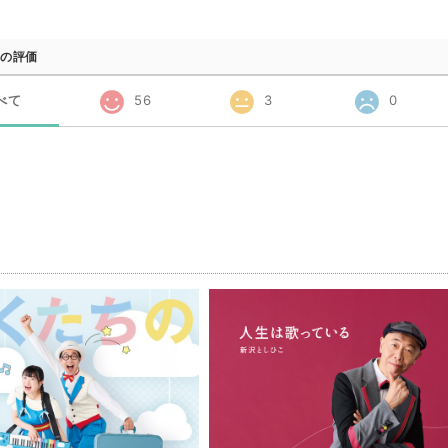
の評価
べて
56
3
0
品