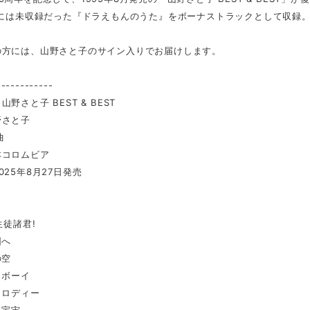
版には未収録だった『ドラえもんのうた』をボーナストラックとして収録
の方には、山野さと子のサイン入りでお届けします。
------------
野さと子 BEST & BEST
野さと子
曲
本コロムビア
025年8月27日発売
生徒諸君!
団へ
の空
イボーイ
メロディー