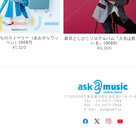
たちのストーリー（あおぞらワッ
新沢としひこソロアルバム『人生は歌
ペン）(0067)
いる』(0066)
¥1,320
¥3,300
〒150-0043 東京都渋谷区道玄坂2-18-11-
TEL： 03-3477-7794
FAX： 03-3477-7998
E-mail：
ask@ask7.jp