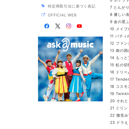
6 ポケッ
特定商取引法に基づく表記
7 とんが
8 優しい
OFFICIAL WEB
9 金の星
10 メイ
11 パテ
12 ファ
13 南の
14 もっ
15 虹の切
16 ドリ
17 Tend
18 コス
19 Twink
20 それ
21 ぐリ
22 微笑
23 ドラ