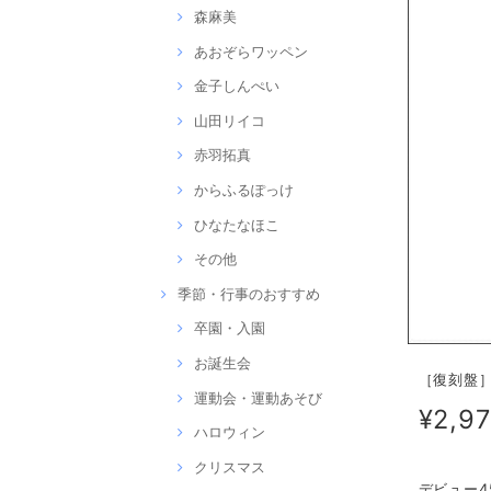
森麻美
あおぞらワッペン
金子しんぺい
山田リイコ
赤羽拓真
からふるぽっけ
ひなたなほこ
その他
季節・行事のおすすめ
卒園・入園
お誕生会
［復刻盤］山
運動会・運動あそび
¥2,9
ハロウィン
クリスマス
デビュー4