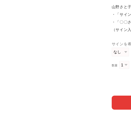
山野さと
・「サイ
・「〇〇
（サイン
サインを
数量