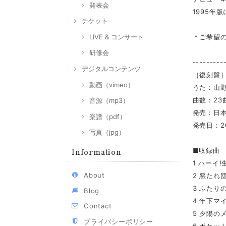
発表会
1995年
チケット
LIVE & コンサート
＊ご希望
研修会
---------
デジタルコンテンツ
［復刻盤］山
動画（vimeo）
うた：山
曲数：23
音源（mp3）
発売：日
楽譜（pdf）
発売日：2
写真（jpg）
■収録曲
Information
1 ハーイ!
About
2 悪たれ
3 ふたり
Blog
4 年下マ
Contact
5 夕陽の
プライバシーポリシー