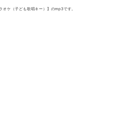
ラオケ（子ども歌唱キー）】のmp3です。