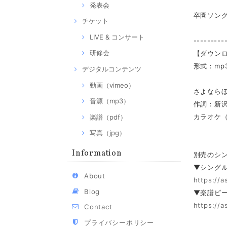
発表会
卒園ソン
チケット
LIVE & コンサート
---------
研修会
【ダウン
形式：mp
デジタルコンテンツ
動画（vimeo）
さよなら
音源（mp3）
作詞：新沢
カラオケ
楽譜（pdf）
写真（jpg）
Information
別売のシ
▼シングル
About
https://a
Blog
▼楽譜ピ
https://a
Contact
プライバシーポリシー