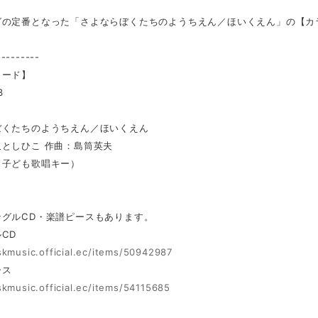
グの定番となった「さよならぼくたちのようちえん／ほいくえん」の【カ
---------
ロード】
3
ぼくたちのようちえん／ほいくえん
としひこ 作曲：島筒英夫
（子ども歌唱キー）
ングルCD・楽譜ピースもあります。
CD
skmusic.official.ec/items/50942987
ース
skmusic.official.ec/items/54115685