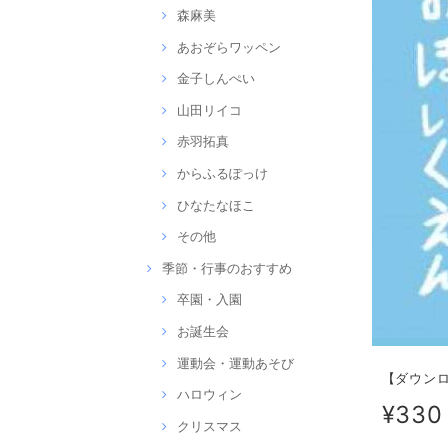
森麻美
あおぞらワッペン
金子しんぺい
山田リイコ
赤羽拓真
からふるぽっけ
ひなたなほこ
その他
季節・行事のおすすめ
卒園・入園
お誕生会
運動会・運動あそび
【ダウン
ハロウィン
¥330
クリスマス