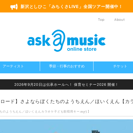
新沢としひこ「みちくさLIVE」全国ツアー開催中！
Top
About
アーティスト
季節・行事のおすすめ
チケット
2026年9月20日は伝承ホールへ！ 保育セミナー2026 開催！
ロード】さよならぼくたちのようちえん／ほいくえん【カラ
たちのようちえん／ほいくえんカラオケ子ども歌唱用キー.mp3 】