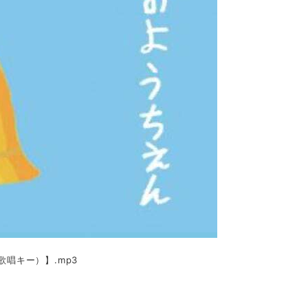
唱キー）】.mp3