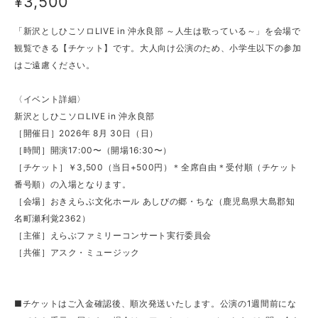
¥3,500
「新沢としひこソロLIVE in 沖永良部 ～人生は歌っている～」を会場で
観覧できる【チケット】です。大人向け公演のため、小学生以下の参加
はご遠慮ください。
〈イベント詳細〉
新沢としひこソロLIVE in 沖永良部
［開催日］2026年 8月 30日（日）
［時間］開演17:00〜（開場16:30〜）
［チケット］￥3,500（当日+500円）＊全席自由＊受付順（チケット
番号順）の入場となります。
［会場］おきえらぶ文化ホール あしびの郷・ちな（鹿児島県大島郡知
名町瀬利覚2362）
［主催］えらぶファミリーコンサート実行委員会
［共催］アスク・ミュージック
■チケットはご入金確認後、順次発送いたします。公演の1週間前にな