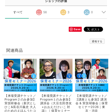
ショップの評価
すべて
56
3
0
Save
通報する
関連商品
【来場受講チケット／
【来場受講チケット／
【来場受講チケット／
Program２のみ参加】
Program１のみ参加】
2講座とも参加】講演
実技研修会（新沢とし
講演会（大豆生田啓友
会 & 実技研修会｜保育
ひこ&長谷川義史 大人
×おおえだけいこ 対
セミナー2026｜東
のためのえほんうたコ
談）｜保育セミナー
京・渋谷