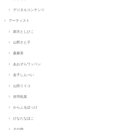
デジタルコンテンツ
アーティスト
新沢としひこ
山野さと子
森麻美
あおぞらワッペン
金子しんぺい
山田リイコ
赤羽拓真
からふるぽっけ
ひなたなほこ
その他