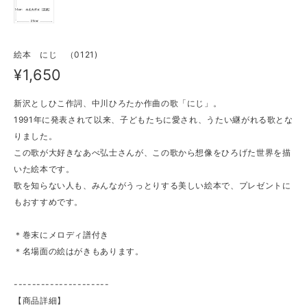
絵本 にじ （0121)
¥1,650
新沢としひこ作詞、中川ひろたか作曲の歌「にじ」。
1991年に発表されて以来、子どもたちに愛され、うたい継がれる歌とな
りました。
この歌が大好きなあべ弘士さんが、この歌から想像をひろげた世界を描
いた絵本です。
歌を知らない人も、みんながうっとりする美しい絵本で、プレゼントに
もおすすめです。
＊巻末にメロディ譜付き
＊名場面の絵はがきもあります。
---------------------
【商品詳細】