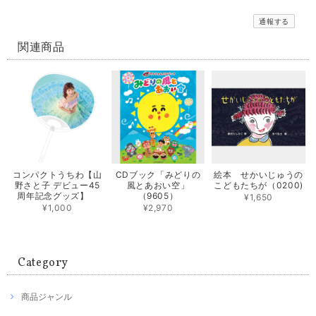
通報する
関連商品
コンパクトうちわ【山
CDブック「みどりの
絵本 せかいじゅうの
野さと子 デビュー45
風とあおい空」
こどもたちが（0200)
周年記念グッズ】
（9605）
¥1,650
¥1,000
¥2,970
Category
商品ジャンル