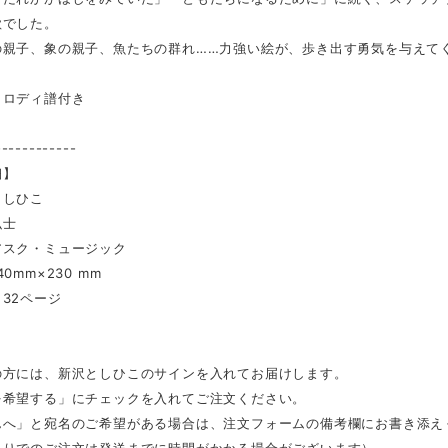
歌でした。
の親子、象の親子、魚たちの群れ……力強い絵が、歩き出す勇気を与えて
メロディ譜付き
------------
細】
としひこ
弘士
アスク・ミュージック
0mm×230 mm
32ページ
の方には、新沢としひこのサインを入れてお届けします。
を希望する」にチェックを入れてご注文ください。
んへ」と宛名のご希望がある場合は、注文フォームの備考欄にお書き添え