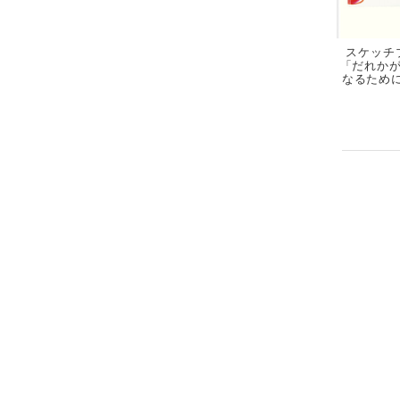
スケッチ
「だれか
なるために