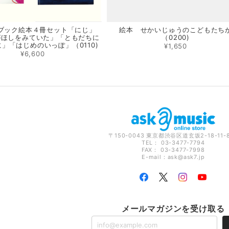
ブック絵本４冊セット「にじ」
絵本 せかいじゅうのこどもたち
がほしをみていた」「ともだちに
（0200)
」「はじめのいっぽ」（0110)
¥1,650
¥6,600
〒150-0043 東京都渋谷区道玄坂2-18-11-
TEL： 03-3477-7794
FAX： 03-3477-7998
E-mail：
ask@ask7.jp
メールマガジンを受け取る