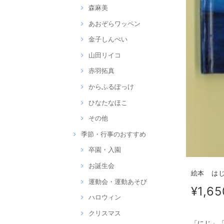
森麻美
あおぞらワッペン
金子しんぺい
山田リイコ
赤羽拓真
からふるぽっけ
ひなたなほこ
その他
季節・行事のおすすめ
卒園・入園
お誕生会
絵本 はじ
運動会・運動あそび
¥1,65
ハロウィン
クリスマス
「にじ」