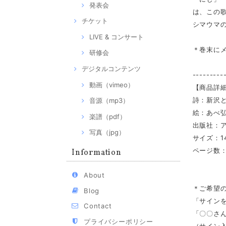
発表会
は、この
チケット
シマウマ
LIVE & コンサート
＊巻末に
研修会
デジタルコンテンツ
---------
動画（vimeo）
【商品詳
詩：新沢
音源（mp3）
絵：あべ
楽譜（pdf）
出版社：
写真（jpg）
サイズ：14
ページ数：
Information
About
＊ご希望
Blog
「サイン
Contact
「〇〇さ
プライバシーポリシー