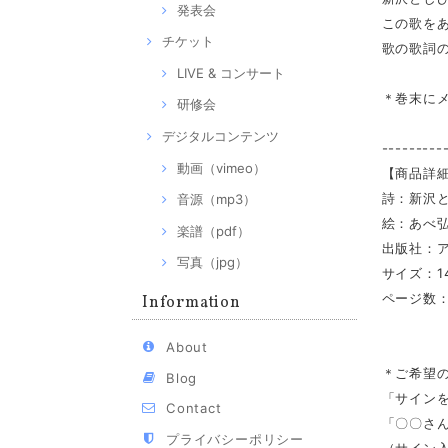
発表会
この歌を
チケット
歌の歌詞
LIVE & コンサート
＊巻末に
研修会
デジタルコンテンツ
---------
動画（vimeo）
【商品詳
詩：新沢
音源（mp3）
絵：あべ
楽譜（pdf）
出版社：
写真（jpg）
サイズ：14
ページ数：
Information
About
＊ご希望
Blog
「サイン
Contact
「〇〇さ
プライバシーポリシー