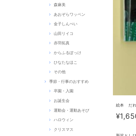
森麻美
あおぞらワッペン
金子しんぺい
山田リイコ
赤羽拓真
からふるぽっけ
ひなたなほこ
その他
季節・行事のおすすめ
卒園・入園
お誕生会
絵本 だれ
運動会・運動あそび
¥1,65
ハロウィン
クリスマス
新沢とし