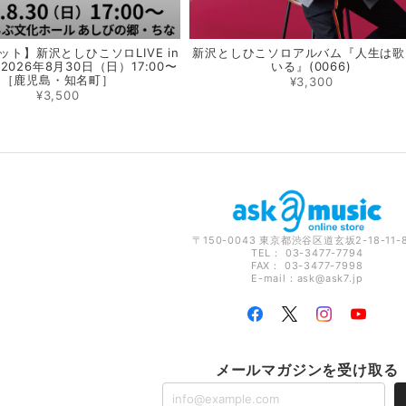
ト】新沢としひこソロLIVE in
新沢としひこソロアルバム『人生は歌
026年8月30日（日）17:00〜
いる』(0066)
［鹿児島・知名町］
¥3,300
¥3,500
〒150-0043 東京都渋谷区道玄坂2-18-11-
TEL： 03-3477-7794
FAX： 03-3477-7998
E-mail：
ask@ask7.jp
メールマガジンを受け取る