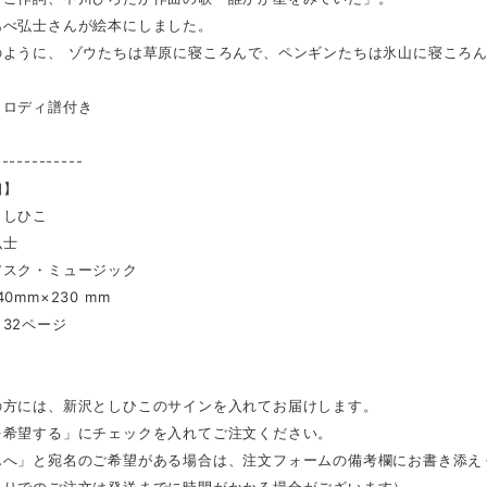
あべ弘士さんが絵本にしました。
のように、 ゾウたちは草原に寝ころんで、ペンギンたちは氷山に寝ころ
メロディ譜付き
------------
細】
としひこ
弘士
アスク・ミュージック
0mm×230 mm
32ページ
の方には、新沢としひこのサインを入れてお届けします。
を希望する」にチェックを入れてご注文ください。
んへ」と宛名のご希望がある場合は、注文フォームの備考欄にお書き添え