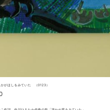
かがほしをみていた （0123）
0
ひこ作詞、中川ひろたか作曲の歌「誰かが星をみていた」。