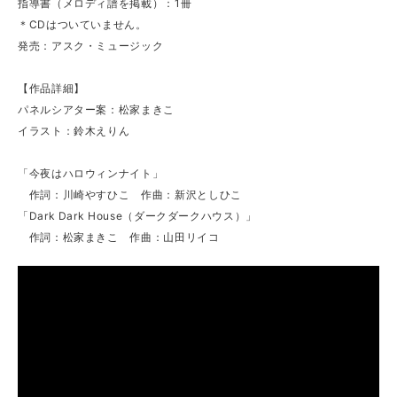
指導書（メロディ譜を掲載）：1冊
＊CDはついていません。
発売：アスク・ミュージック
【作品詳細】
パネルシアター案：松家まきこ
イラスト：鈴木えりん
「今夜はハロウィンナイト」
作詞：川崎やすひこ 作曲：新沢としひこ
「Dark Dark House（ダークダークハウス）」
作詞：松家まきこ 作曲：山田リイコ