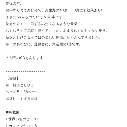
体操の本。
お年寄りまで楽しめて、先生方の40肩、50肩にも効果あり!
まさに“みんなのたいそう”の本です!
覚えやすくて、口ずさみたくなるような音楽。
おもしろくて気持ち良くて、しかもあまりむずかしくない動き。
新沢としひこならではの楽しい体操がたくさんできました。
毎日のあそびに、運動会に、大活躍の1冊です。
＊別売のCDもあります。
---------------------
【書籍】
著：新沢としひこ
ページ数：88ページ
出版社：すずき出版
■掲載曲
1.世界いちのピース!
2.カックンたいそう