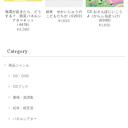
地震が起きたら、どう
絵本 せかいじゅうの
CD おさんぽにいこう
する？ 防災パネルシ
こどもたちが（0200)
♪（からふるぽっけ）
アターキット
(0065)
¥1,650
（4419）
¥1,650
¥3,080
Category
商品ジャンル
CD・DVD
CDブック
書籍・楽譜集
絵本・紙芝居
パネルシアター