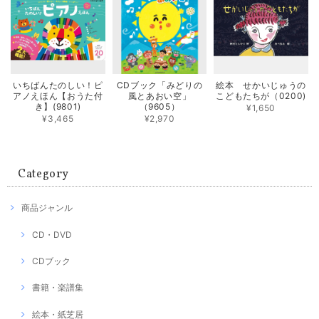
いちばんたのしい！ピ
CDブック「みどりの
絵本 せかいじゅうの
アノえほん【おうた付
風とあおい空」
こどもたちが（0200)
き】(9801)
（9605）
¥1,650
¥3,465
¥2,970
Category
商品ジャンル
CD・DVD
CDブック
書籍・楽譜集
絵本・紙芝居