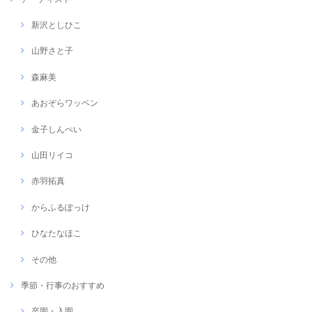
新沢としひこ
山野さと子
森麻美
あおぞらワッペン
金子しんぺい
山田リイコ
赤羽拓真
からふるぽっけ
ひなたなほこ
その他
季節・行事のおすすめ
卒園・入園