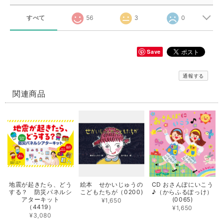
すべて
56
3
0
Save
通報する
関連商品
地震が起きたら、どう
絵本 せかいじゅうの
CD おさんぽにいこう
する？ 防災パネルシ
こどもたちが（0200)
♪（からふるぽっけ）
アターキット
(0065)
¥1,650
（4419）
¥1,650
¥3,080