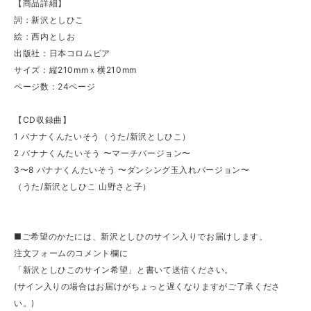
【商品詳細】
詞：新沢としひこ
絵：西内としお
出版社：日本コロムビア
サイズ：縦210mmｘ横210mm
ページ数：24ページ
【CD収録曲】
1 バナナくんたいそう（うた/新沢としひこ）
2 バナナくんたいそう 〜マーチバージョン〜
3〜8 バナナくんたいそう 〜ダンシング玉入れバージョン〜
（うた/新沢としひこ 山野さと子）
■ご希望のかたには、新沢としひのサイン入りでお届けします。
注文フォームのコメント欄に
「新沢としひこのサイン希望」と書いて送信ください。
(サイン入りの場合はお届けがちょっと遅くなりますがご了承くださ
い。)